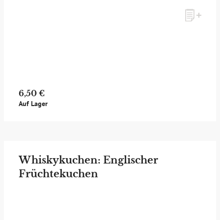
Möchten Sie ein für Newsletter-Abonnenten exklusives
Monats-Angebot erhalten und dabei über Neuigkeiten rund
um Whisky & Passion, das erlesene Sortiment unseres Ladens
sowie Online-Shops, unsere limitierten Tastings und Events
auf dem Laufenden gehalten werden? Dann melden Sie sich
hier für unseren Newsletter an! Es lohnt sich!
6,50 €
Auf Lager
ANMELDEN
Whiskykuchen: Englischer
Früchtekuchen