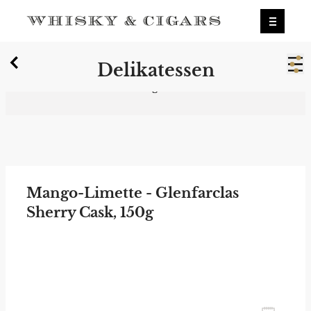
X
Delikatessen
Wir wurden zum besten Whiskyshop
Deutschlands gewählt.
Mehr erfahren.
0
Delikatessen
Mango-Limette - Glenfarclas
Sherry Cask, 150g