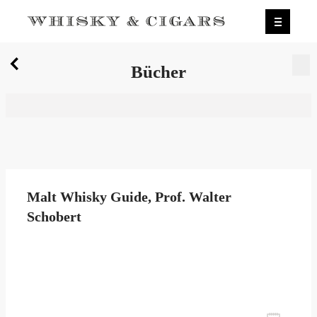
X
Bücher
Wir wurden zum besten Whiskyshop Deutschlands
gewählt.
Mehr erfahren.
0
Bücher
Malt Whisky Guide, Prof. Walter
Schobert