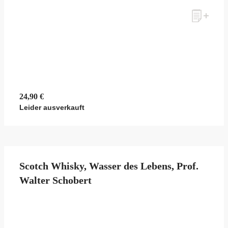
Möchten Sie ein für Newsletter-Abonnenten exklusives Monats-
Angebot erhalten und dabei über Neuigkeiten rund um Whisky &
Passion, das erlesene Sortiment unseres Ladens sowie Online-
Shops, unsere limitierten Tastings und Events auf dem Laufenden
gehalten werden? Dann melden Sie sich hier für unseren Newsletter
an! Es lohnt sich!
24,90 €
Leider ausverkauft
ANMELDEN
Scotch Whisky, Wasser des Lebens, Prof.
Walter Schobert