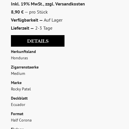
Inkl. 19% MwSt., zzgl.
Versandkosten
8,90 €
— pro Stück
Verfügbarkeit —
Auf Lager
Lieferzeit —
2-3 Tage
DETAILS
Herkunftsland
Honduras
zum Newsletter anmelden
Zigarrenstaerke
Möchten Sie ein für Newsletter-Abonnenten exklusives
Medium
Monats-Angebot erhalten und dabei über Neuigkeiten rund
Marke
um Whisky & Passion, das erlesene Sortiment unseres Ladens
Rocky Patel
sowie Online-Shops, unsere limitierten Tastings und Events
Deckblatt
auf dem Laufenden gehalten werden? Dann melden Sie sich
Ecuador
hier für unseren Newsletter an! Es lohnt sich!
Format
Half Corona