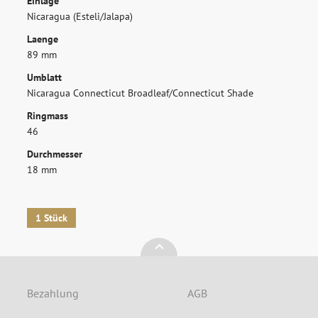
Einlage
Nicaragua (Esteli/Jalapa)
Laenge
ANMELDEN
89 mm
Umblatt
Nicaragua Connecticut Broadleaf/Connecticut Shade
Ringmass
46
Durchmesser
18 mm
1 Stück
Bezahlung
AGB