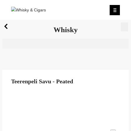
X
Whisky
Wir wurden zum besten Whiskyshop Deutschlands
gewählt.
Mehr erfahren.
0
Whisky
Teerenpeli Savu - Peated
zum Newsletter anmelden