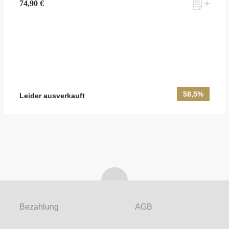
74,90 €
Möchten Sie ein für Newsletter-Abonnenten exklusives Monats-
Angebot erhalten und dabei über Neuigkeiten rund um Whisky &
Passion, das erlesene Sortiment unseres Ladens sowie Online-
Shops, unsere limitierten Tastings und Events auf dem Laufenden
gehalten werden? Dann melden Sie sich hier für unseren Newsletter
an! Es lohnt sich!
58,5%
Leider ausverkauft
ANMELDEN
Bezahlung
AGB