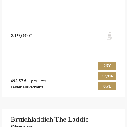
349,00 €
25Y
52,1%
498,57 €
— pro Liter
0.7L
Leider ausverkauft
Bruichladdich The Laddie