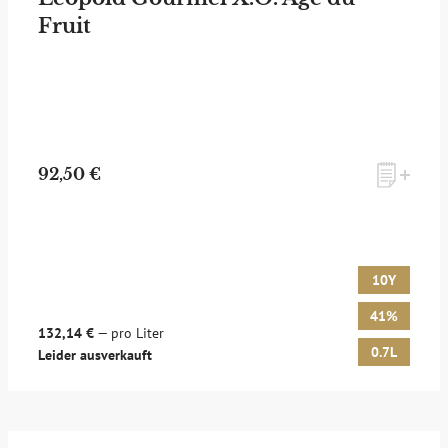
Fruit
zum Newsletter anmelden
92,50 €
Möchten Sie ein für Newsletter-Abonnenten exklusives
Monats-Angebot erhalten und dabei über Neuigkeiten rund
um Whisky & Passion, das erlesene Sortiment unseres Ladens
sowie Online-Shops, unsere limitierten Tastings und Events
10Y
auf dem Laufenden gehalten werden? Dann melden Sie sich
hier für unseren Newsletter an! Es lohnt sich!
41%
132,14 €
— pro Liter
0.7L
Leider ausverkauft
ANMELDEN