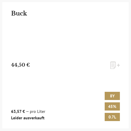
Buck
44,50 €
8Y
45%
63,57 €
— pro Liter
0.7L
Leider ausverkauft