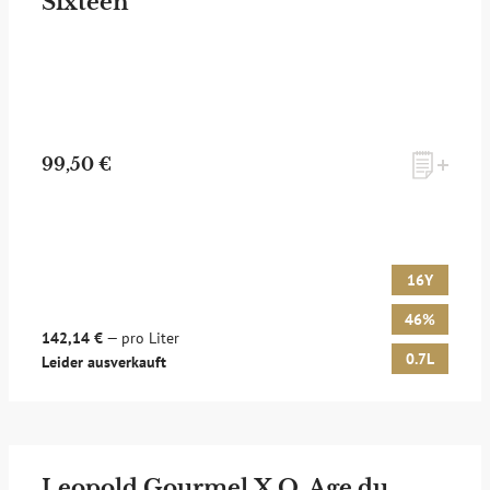
Sixteen
99,50 €
16Y
46%
142,14 €
— pro Liter
0.7L
Leider ausverkauft
Leopold Gourmel X.O. Age du