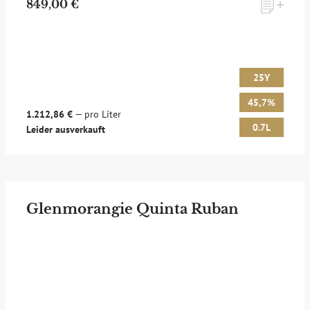
849,00 €
25Y
45,7%
1.212,86 €
— pro Liter
0.7L
Leider ausverkauft
Glenmorangie Quinta Ruban