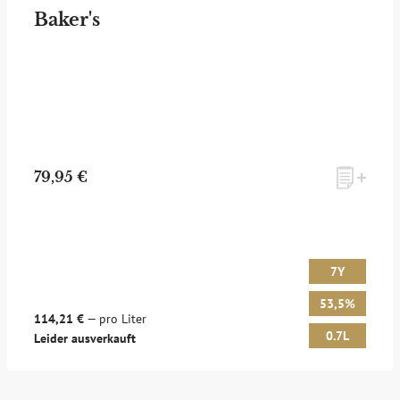
Baker's
79,95 €
7Y
53,5%
114,21 €
— pro Liter
0.7L
Leider ausverkauft