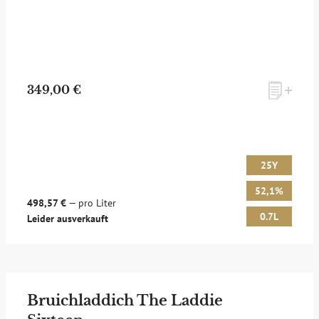
349,00 €
25Y
52,1%
498,57 €
— pro Liter
0.7L
Leider ausverkauft
Bruichladdich The Laddie