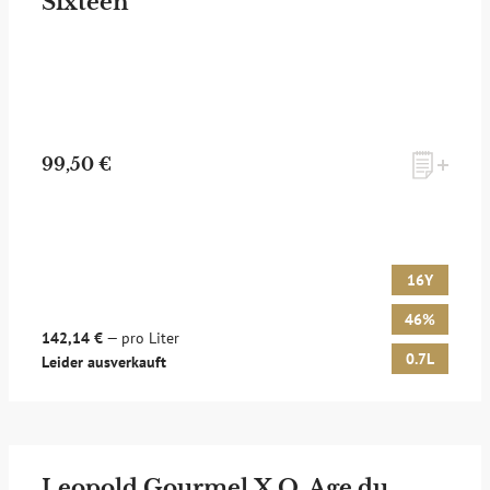
Sixteen
99,50 €
16Y
46%
142,14 €
— pro Liter
0.7L
Leider ausverkauft
Leopold Gourmel X.O. Age du