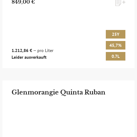
849,00 €
25Y
45,7%
1.212,86 €
— pro Liter
0.7L
Leider ausverkauft
Glenmorangie Quinta Ruban