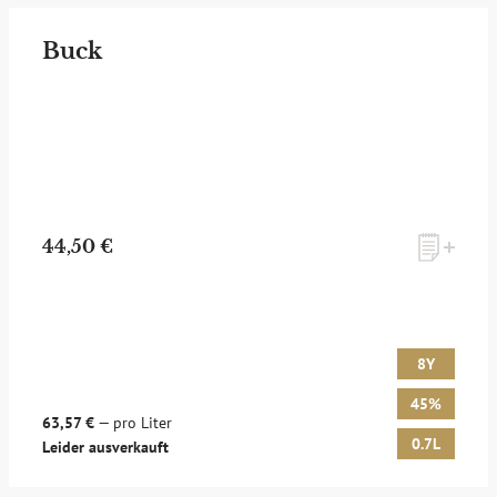
Buck
44,50 €
8Y
45%
63,57 €
— pro Liter
0.7L
Leider ausverkauft