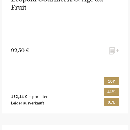
Fruit
zum Newsletter anmelden
92,50 €
Möchten Sie ein für Newsletter-Abonnenten exklusives
Monats-Angebot erhalten und dabei über Neuigkeiten rund
um Whisky & Passion, das erlesene Sortiment unseres Ladens
sowie Online-Shops, unsere limitierten Tastings und Events
10Y
auf dem Laufenden gehalten werden? Dann melden Sie sich
hier für unseren Newsletter an! Es lohnt sich!
41%
132,14 €
— pro Liter
0.7L
Leider ausverkauft
ANMELDEN