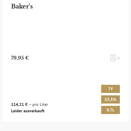
Baker's
79,95 €
7Y
53,5%
114,21 €
— pro Liter
0.7L
Leider ausverkauft