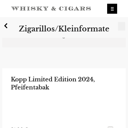
X
Zigarillos/Kleinformate
Wir wurden zum besten Whiskyshop
Deutschlands gewählt.
Mehr erfahren.
0
Zigarillos/Kleinformate
Kopp Limited Edition 2024,
Pfeifentabak
zum Newsletter anmelden