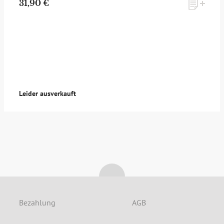
31,90 €
Möchten Sie ein für Newsletter-Abonnenten exklusives
Monats-Angebot erhalten und dabei über Neuigkeiten rund
um Whisky & Passion, das erlesene Sortiment unseres Ladens
sowie Online-Shops, unsere limitierten Tastings und Events
auf dem Laufenden gehalten werden? Dann melden Sie sich
hier für unseren Newsletter an! Es lohnt sich!
Leider ausverkauft
ANMELDEN
Bezahlung
AGB