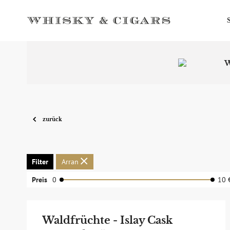
W
zurück
Filter
Arran
Preis
0
10 
Waldfrüchte - Islay Cask