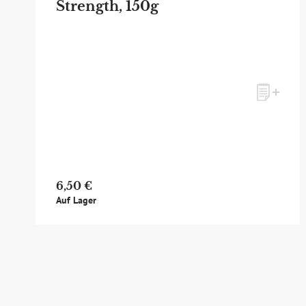
Strength, 150g
6,50 €
Auf Lager
zum Newsletter anmelden
Möchten Sie ein für Newsletter-Abonnenten exk
sowie Online-Shops, unsere limitierten Tastings