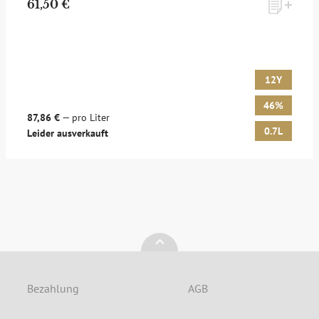
61,50 €
Möchten Sie ein für Newsletter-Abonnenten exklusives
Monats-Angebot erhalten und dabei über Neuigkeiten rund
um Whisky & Passion, das erlesene Sortiment unseres Ladens
sowie Online-Shops, unsere limitierten Tastings und Events
12Y
auf dem Laufenden gehalten werden? Dann melden Sie sich
hier für unseren Newsletter an! Es lohnt sich!
46%
87,86 €
— pro Liter
0.7L
Leider ausverkauft
ANMELDEN
Bezahlung
AGB