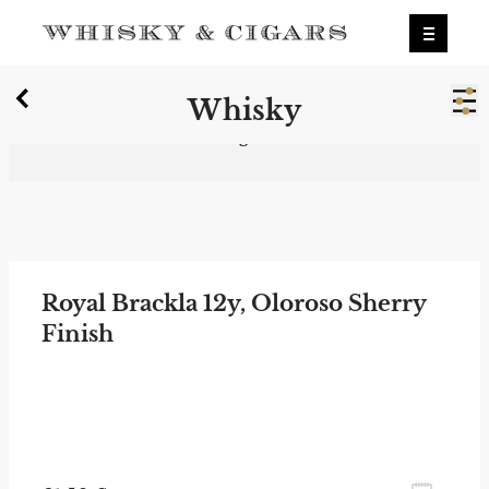
X
Whisky
Wir wurden zum besten Whiskyshop
Deutschlands gewählt.
Mehr erfahren.
0
Whisky
Royal Brackla 12y, Oloroso Sherry
Finish
zum Newsletter anmelden