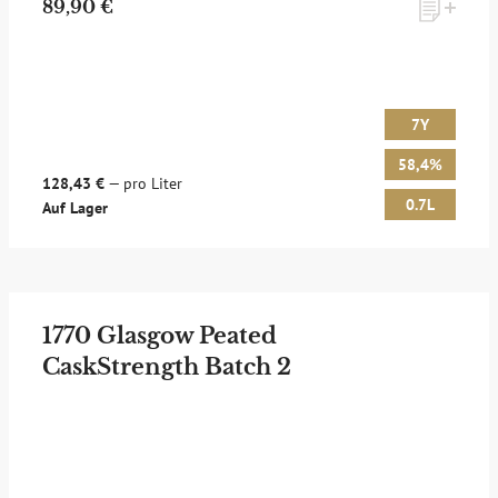
89,90 €
7Y
58,4%
128,43 €
— pro Liter
0.7L
Auf Lager
1770 Glasgow Peated
CaskStrength Batch 2