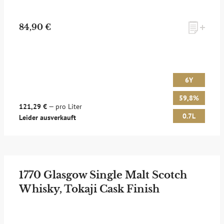
zum Newsletter anmelden
84,90 €
Möchten Sie ein für Newsletter-Abonnenten exklusives
Monats-Angebot erhalten und dabei über Neuigkeiten rund
um Whisky & Passion, das erlesene Sortiment unseres Ladens
sowie Online-Shops, unsere limitierten Tastings und Events
6Y
auf dem Laufenden gehalten werden? Dann melden Sie sich
hier für unseren Newsletter an! Es lohnt sich!
59,8%
121,29 €
— pro Liter
0.7L
Leider ausverkauft
ANMELDEN
1770 Glasgow Single Malt Scotch
Whisky, Tokaji Cask Finish