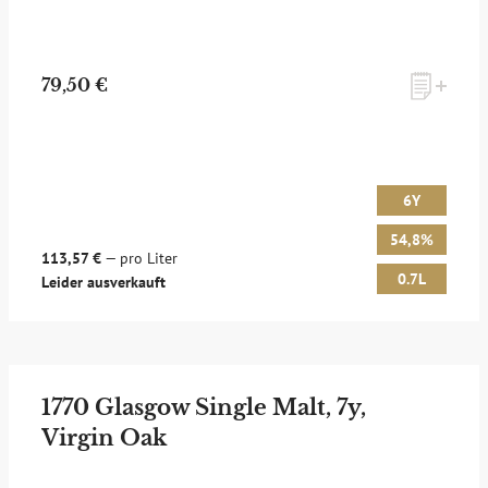
79,50 €
6Y
54,8%
113,57 €
— pro Liter
0.7L
Leider ausverkauft
1770 Glasgow Single Malt, 7y,
Virgin Oak