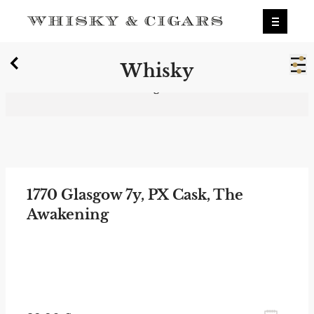
X
Whisky
Wir wurden zum besten Whiskyshop
Deutschlands gewählt.
Mehr erfahren.
0
Whisky
1770 Glasgow 7y, PX Cask, The
Awakening