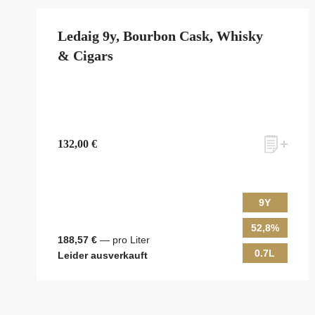
Ledaig 9y, Bourbon Cask, Whisky
& Cigars
132,00 €
9Y
52,8%
zum Newsletter anmelden
188,57 €
— pro Liter
0.7L
Leider ausverkauft
Möchten Sie ein für Newsletter-Abonnenten exklusi
Shops, unsere limitierten Tastings und Events auf d