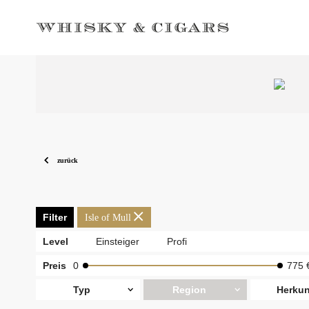
zurück
Filter
Isle of Mull
Level
Einsteiger
Profi
Preis
0
775 
Typ
Region
Herkun