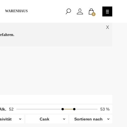
WARENHAUS
0
X
rfahren.
Alk.
52
53 %
sivität
Cask
Sortieren nach