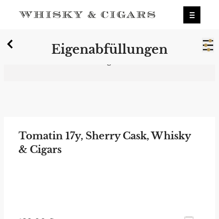
X
Eigenabfüllungen
Wir wurden zum besten Whiskyshop
Deutschlands gewählt.
Mehr erfahren.
0
Eigenabfüllungen
Tomatin 17y, Sherry Cask, Whisky
& Cigars
zum Newsletter anmelden