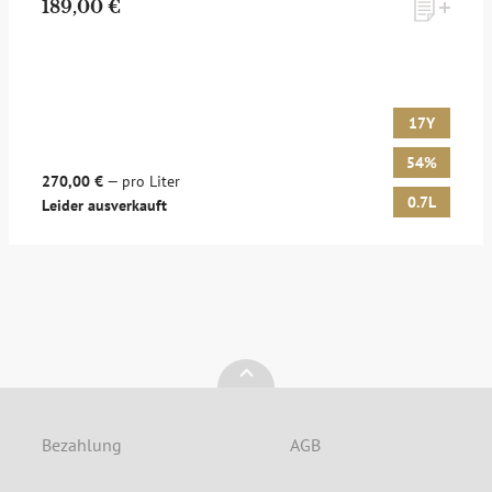
189,00 €
Möchten Sie ein für Newsletter-Abonnenten exklusives
Monats-Angebot erhalten und dabei über Neuigkeiten rund
um Whisky & Passion, das erlesene Sortiment unseres Ladens
sowie Online-Shops, unsere limitierten Tastings und Events
17Y
auf dem Laufenden gehalten werden? Dann melden Sie sich
hier für unseren Newsletter an! Es lohnt sich!
54%
270,00 €
— pro Liter
0.7L
Leider ausverkauft
ANMELDEN
Bezahlung
AGB