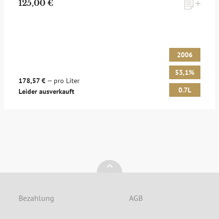
125,00 €
Möchten Sie ein für Newsletter-Abonnenten exklusives
Monats-Angebot erhalten und dabei über Neuigkeiten rund
um Whisky & Passion, das erlesene Sortiment unseres Ladens
sowie Online-Shops, unsere limitierten Tastings und Events
2006
auf dem Laufenden gehalten werden? Dann melden Sie sich
hier für unseren Newsletter an! Es lohnt sich!
53,1%
178,57 €
— pro Liter
0.7L
Leider ausverkauft
ANMELDEN
Bezahlung
AGB