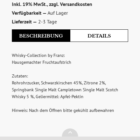
Inkl. 19% MwSt., zzgl.
Versandkosten
zum Newsletter anmelden
Verfügbarkeit —
Auf Lager
Möchten Sie ein für Newsletter-Abonnenten exklusives
Lieferzeit —
2-3 Tage
Monats-Angebot erhalten und dabei über Neuigkeiten rund
um Whisky & Passion, das erlesene Sortiment unseres Ladens
BESCHREIBUNG
DETAILS
sowie Online-Shops, unsere limitierten Tastings und Events
auf dem Laufenden gehalten werden? Dann melden Sie sich
Whisky-Collection by Franz:
hier für unseren Newsletter an! Es lohnt sich!
Hausgemachter Fruchtaufstrich
Herkunft:
Zutaten:
Deutschland
Rohrohrzucker, Schwarzkirschen 45%, Zitrone 2%,
Marke:
Springbank Single Malt Campletown Single Malt Scotch
Franz
Whisky 5 %, Geliermittel: Apfel-Pektin
ANMELDEN
Hersteller:
Hinweis: Nach dem Öffnen bitte gekühlt aufbewahren
Franz GmbH & Co. KG
Memser Kirchweg 1
27318 Hoyerhagen
Ursprungsland: Deutschland