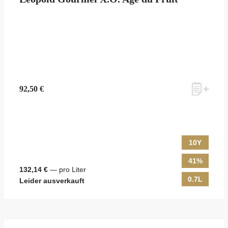
zum Newsletter anmelden
Möchten Sie ein für Newsletter-Abonnenten exklusives Monats-
92,50 €
Angebot erhalten und dabei über Neuigkeiten rund um Whisky &
Passion, das erlesene Sortiment unseres Ladens sowie Online-
Shops, unsere limitierten Tastings und Events auf dem Laufenden
gehalten werden? Dann melden Sie sich hier für unseren Newsletter
10Y
an! Es lohnt sich!
41%
132,14 €
— pro Liter
0.7L
Leider ausverkauft
ANMELDEN