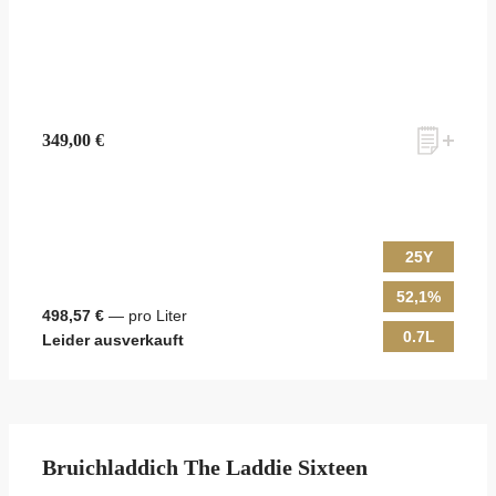
349,00 €
25Y
52,1%
498,57 €
— pro Liter
0.7L
Leider ausverkauft
Bruichladdich The Laddie Sixteen