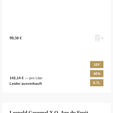
99,50 €
16Y
46%
142,14 €
— pro Liter
0.7L
Leider ausverkauft
Leopold Gourmel X.O. Age du Fruit