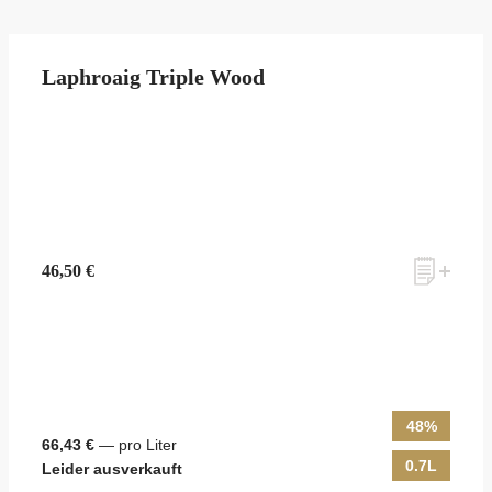
Laphroaig Triple Wood
46,50 €
48%
66,43 €
— pro Liter
0.7L
Leider ausverkauft