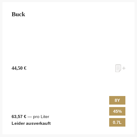
Buck
44,50 €
8Y
45%
63,57 €
— pro Liter
0.7L
Leider ausverkauft