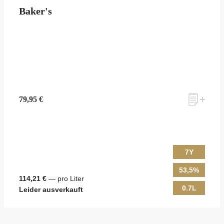
Baker's
79,95 €
7Y
53,5%
114,21 €
— pro Liter
0.7L
Leider ausverkauft