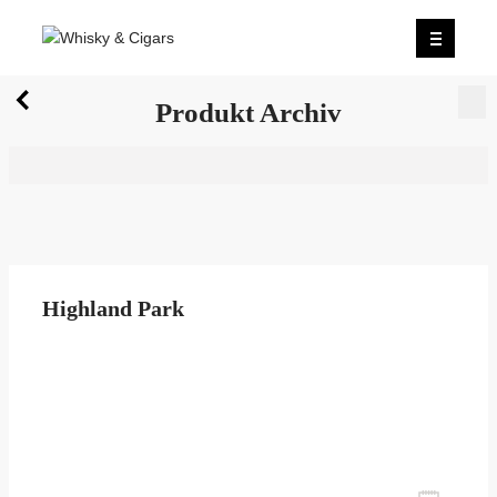
X
Produkt Archiv
Wir wurden zum besten Whiskyshop Deutschlands
gewählt.
Mehr erfahren.
0
Produkt Archiv
Highland Park