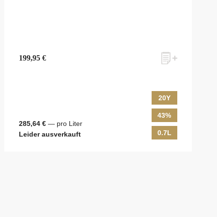
199,95 €
20Y
43%
285,64 €
— pro Liter
0.7L
Leider ausverkauft
ky & Passion, das erlesene Sortiment unseres Ladens sowie Online-