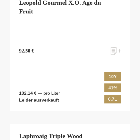
Leopold Gourmel X.O. Age du
Fruit
92,50 €
10Y
41%
132,14 €
— pro Liter
0.7L
Leider ausverkauft
Laphroaig Triple Wood