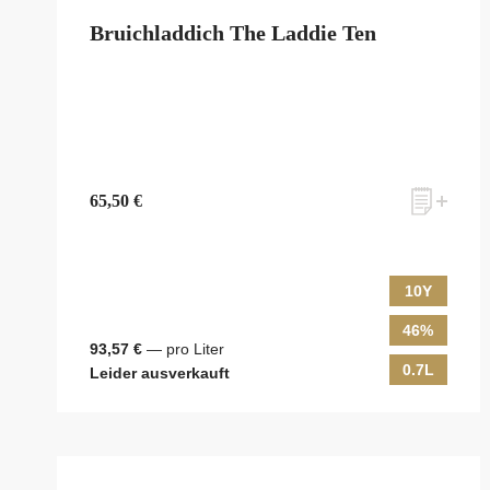
Bruichladdich The Laddie Ten
65,50 €
10Y
46%
93,57 €
— pro Liter
0.7L
Leider ausverkauft