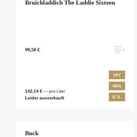
Bruichladdich The Laddie Sixteen
99,50 €
16Y
46%
142,14 €
— pro Liter
0.7L
Leider ausverkauft
Buck