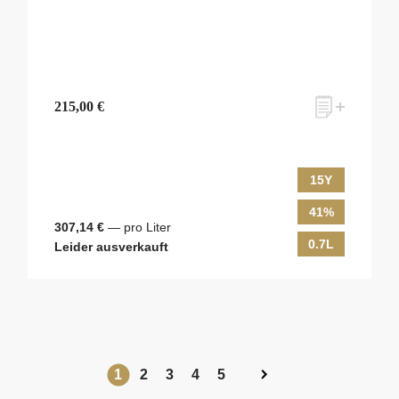
215,00 €
15Y
41%
307,14 €
— pro Liter
0.7L
Leider ausverkauft
1
2
3
4
5
ves Monats-Angebot erhalten und dabei über Neuigkeiten rund um Whis