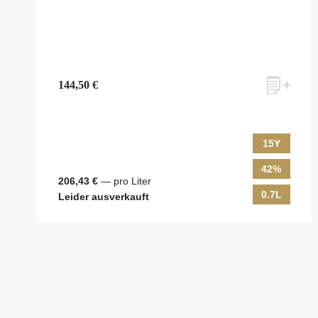
144,50 €
15Y
42%
206,43 €
— pro Liter
0.7L
Leider ausverkauft
zum Newsletter anmelden
Möchten Sie ein für Newsletter-Abonnenten exklusi