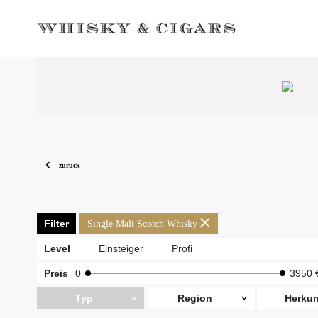
zurück
Filter
Single Malt Scotch Whisky
Level
Einsteiger
Profi
Preis
0
3950 
Typ
Region
Herkun