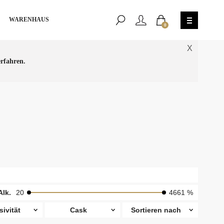
WARENHAUS
0
X
rfahren.
Alk.
20
4661 %
sivität
Cask
Sortieren nach