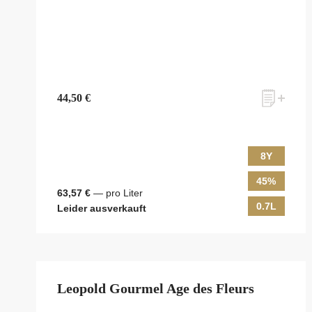
44,50 €
8Y
45%
63,57 €
— pro Liter
0.7L
Leider ausverkauft
Leopold Gourmel Age des Fleurs