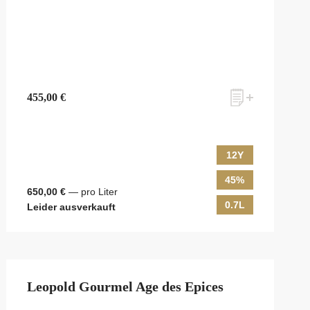
455,00 €
12Y
45%
650,00 €
— pro Liter
0.7L
Leider ausverkauft
Leopold Gourmel Age des Epices