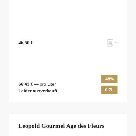
46,50 €
48%
66,43 €
— pro Liter
0.7L
Leider ausverkauft
Leopold Gourmel Age des Fleurs