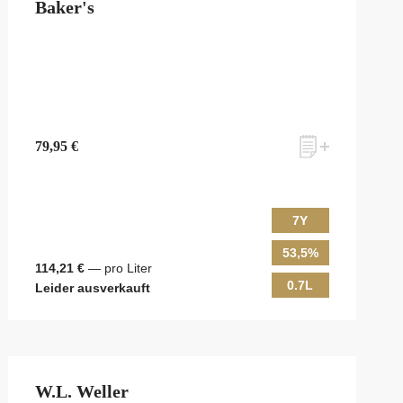
Baker's
79,95 €
7Y
53,5%
114,21 €
— pro Liter
0.7L
Leider ausverkauft
W.L. Weller