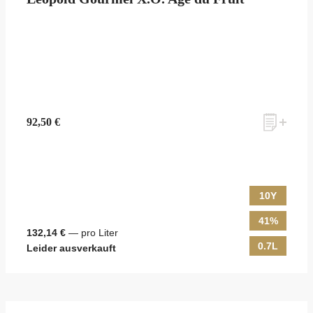
zum Newsletter anmelden
92,50 €
Möchten Sie ein für Newsletter-Abonnenten exklusives Monats-
Angebot erhalten und dabei über Neuigkeiten rund um Whisky &
Passion, das erlesene Sortiment unseres Ladens sowie Online-
Shops, unsere limitierten Tastings und Events auf dem Laufenden
10Y
gehalten werden? Dann melden Sie sich hier für unseren Newsletter
an! Es lohnt sich!
41%
132,14 €
— pro Liter
0.7L
Leider ausverkauft
ANMELDEN