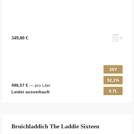
349,00 €
25Y
52,1%
498,57 €
— pro Liter
0.7L
Leider ausverkauft
Bruichladdich The Laddie Sixteen