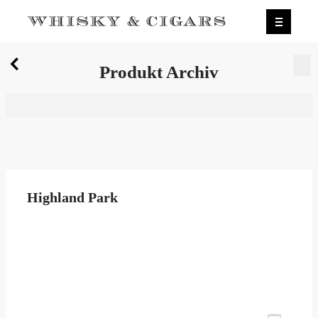
X
Produkt Archiv
Wir wurden zum besten Whiskyshop Deutschlands
gewählt.
Mehr erfahren.
0
Produkt Archiv
Highland Park