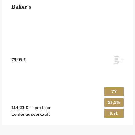
Baker's
79,95 €
7Y
53,5%
114,21 €
— pro Liter
0.7L
Leider ausverkauft