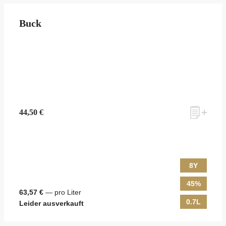
Buck
44,50 €
8Y
45%
63,57 €
— pro Liter
0.7L
Leider ausverkauft