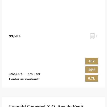
99,50 €
16Y
46%
142,14 €
— pro Liter
0.7L
Leider ausverkauft
Leopold Gourmel X.O. Age du Fruit