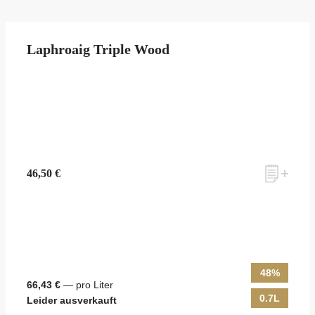
Laphroaig Triple Wood
46,50 €
48%
66,43 €
— pro Liter
0.7L
Leider ausverkauft