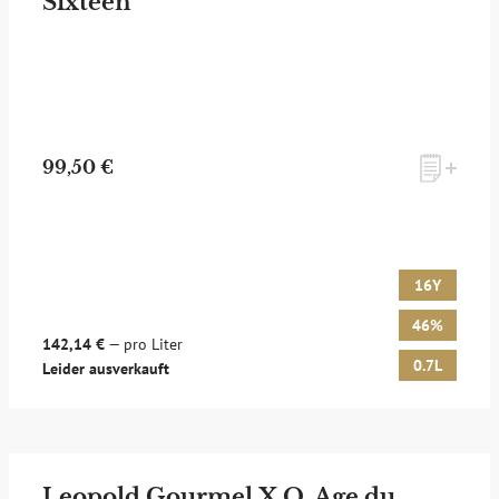
Sixteen
99,50 €
16Y
46%
142,14 €
— pro Liter
0.7L
Leider ausverkauft
Leopold Gourmel X.O. Age du