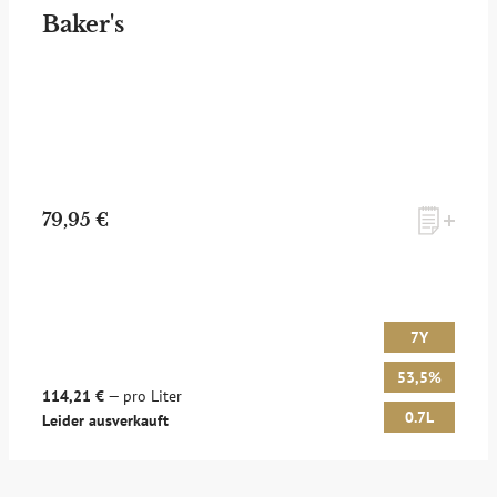
Baker's
79,95 €
7Y
53,5%
114,21 €
— pro Liter
0.7L
Leider ausverkauft