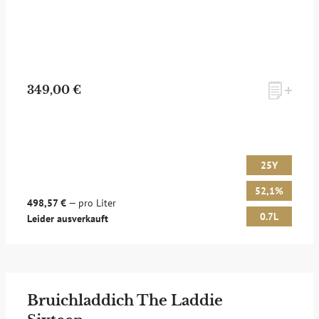
349,00 €
25Y
52,1%
498,57 €
— pro Liter
0.7L
Leider ausverkauft
Bruichladdich The Laddie