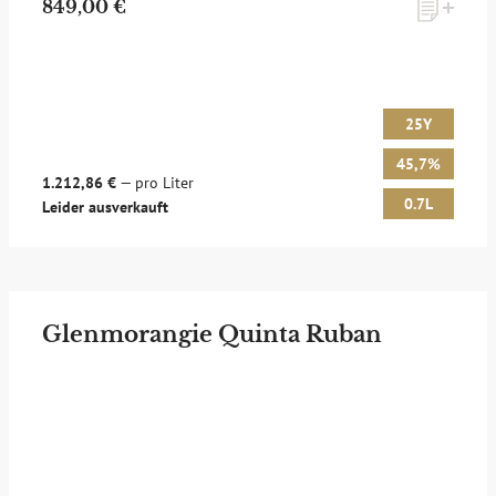
849,00 €
25Y
45,7%
1.212,86 €
— pro Liter
0.7L
Leider ausverkauft
Glenmorangie Quinta Ruban