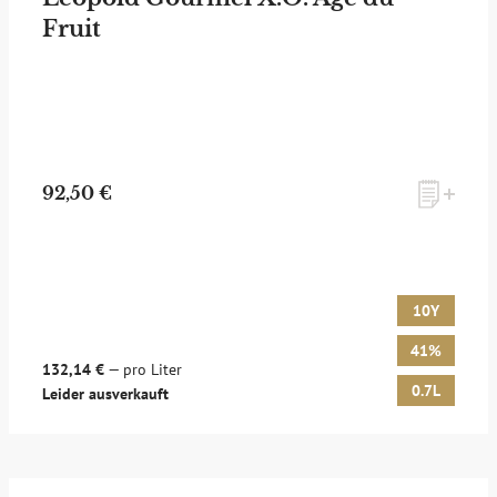
Fruit
zum Newsletter anmelden
92,50 €
Möchten Sie ein für Newsletter-Abonnenten exklusives
Monats-Angebot erhalten und dabei über Neuigkeiten rund
um Whisky & Passion, das erlesene Sortiment unseres Ladens
sowie Online-Shops, unsere limitierten Tastings und Events
10Y
auf dem Laufenden gehalten werden? Dann melden Sie sich
hier für unseren Newsletter an! Es lohnt sich!
41%
132,14 €
— pro Liter
0.7L
Leider ausverkauft
ANMELDEN