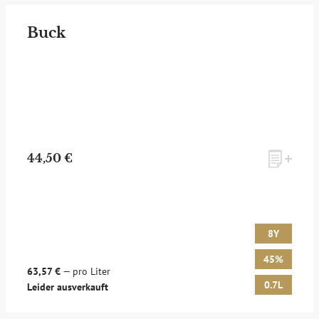
Buck
44,50 €
8Y
45%
63,57 €
— pro Liter
0.7L
Leider ausverkauft