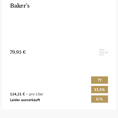
Baker's
79,95 €
7Y
53,5%
114,21 €
— pro Liter
0.7L
Leider ausverkauft