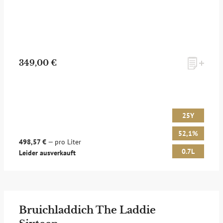
349,00 €
25Y
52,1%
498,57 €
— pro Liter
0.7L
Leider ausverkauft
Bruichladdich The Laddie