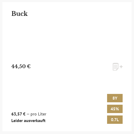
Buck
44,50 €
8Y
45%
63,57 €
— pro Liter
0.7L
Leider ausverkauft