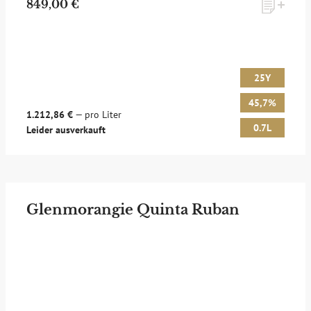
849,00 €
25Y
45,7%
1.212,86 €
— pro Liter
0.7L
Leider ausverkauft
Glenmorangie Quinta Ruban