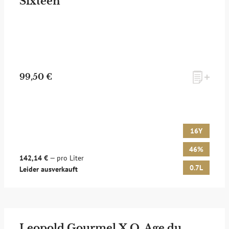
Sixteen
99,50 €
16Y
46%
142,14 €
— pro Liter
0.7L
Leider ausverkauft
Leopold Gourmel X.O. Age du