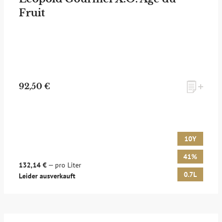
Fruit
zum Newsletter anmelden
92,50 €
Möchten Sie ein für Newsletter-Abonnenten exklusives
Monats-Angebot erhalten und dabei über Neuigkeiten rund
um Whisky & Passion, das erlesene Sortiment unseres Ladens
sowie Online-Shops, unsere limitierten Tastings und Events
10Y
auf dem Laufenden gehalten werden? Dann melden Sie sich
hier für unseren Newsletter an! Es lohnt sich!
41%
132,14 €
— pro Liter
0.7L
Leider ausverkauft
ANMELDEN