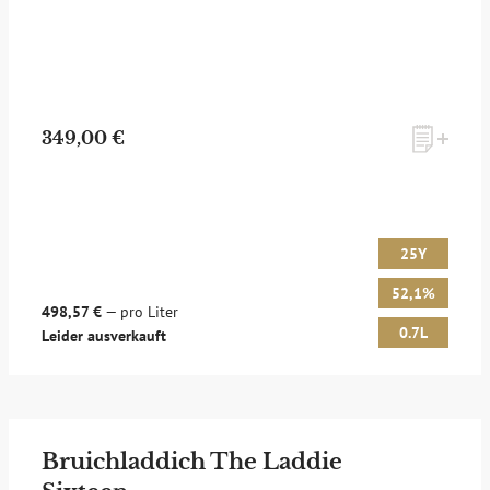
349,00 €
25Y
52,1%
498,57 €
— pro Liter
0.7L
Leider ausverkauft
Bruichladdich The Laddie