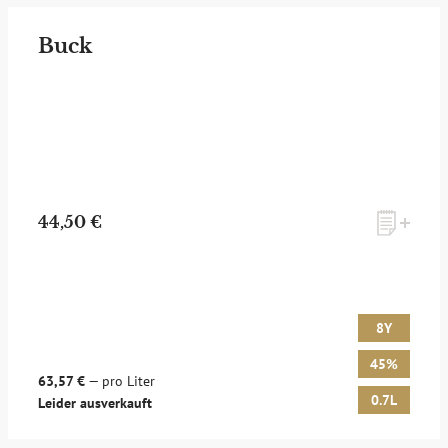
Buck
44,50 €
8Y
45%
63,57 €
— pro Liter
0.7L
Leider ausverkauft