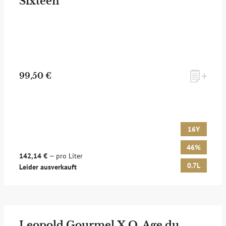
Sixteen
99,50 €
16Y
46%
142,14 €
— pro Liter
0.7L
Leider ausverkauft
Leopold Gourmel X.O. Age du