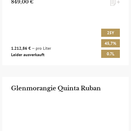
849,00 €
25Y
45,7%
1.212,86 €
— pro Liter
0.7L
Leider ausverkauft
Glenmorangie Quinta Ruban