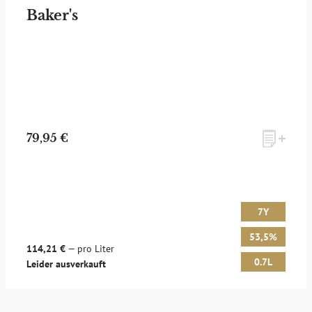
Baker's
79,95 €
7Y
53,5%
114,21 €
— pro Liter
0.7L
Leider ausverkauft