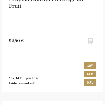
Fruit
zum Newsletter anmelden
92,50 €
Möchten Sie ein für Newsletter-Abonnenten exklusives
Monats-Angebot erhalten und dabei über Neuigkeiten rund
um Whisky & Passion, das erlesene Sortiment unseres Ladens
sowie Online-Shops, unsere limitierten Tastings und Events
10Y
auf dem Laufenden gehalten werden? Dann melden Sie sich
hier für unseren Newsletter an! Es lohnt sich!
41%
132,14 €
— pro Liter
0.7L
Leider ausverkauft
ANMELDEN