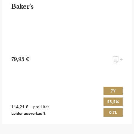
Baker's
79,95 €
7Y
53,5%
114,21 €
— pro Liter
0.7L
Leider ausverkauft