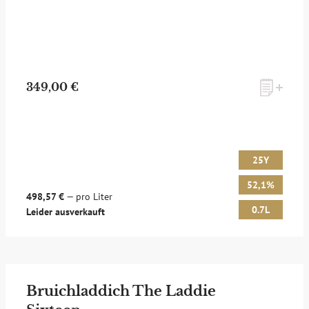
349,00 €
25Y
52,1%
498,57 €
— pro Liter
0.7L
Leider ausverkauft
Bruichladdich The Laddie