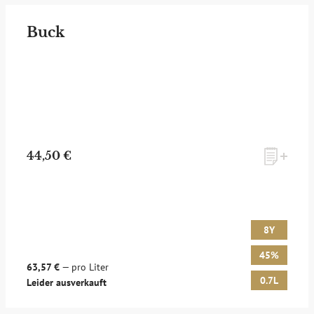
Buck
44,50 €
8Y
45%
63,57 €
— pro Liter
0.7L
Leider ausverkauft