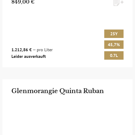
849,00 €
25Y
45,7%
1.212,86 €
— pro Liter
0.7L
Leider ausverkauft
Glenmorangie Quinta Ruban