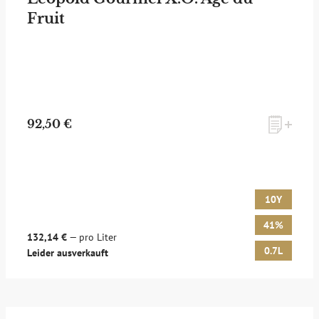
Fruit
zum Newsletter anmelden
92,50 €
Möchten Sie ein für Newsletter-Abonnenten exklusives
Monats-Angebot erhalten und dabei über Neuigkeiten rund
um Whisky & Passion, das erlesene Sortiment unseres Ladens
sowie Online-Shops, unsere limitierten Tastings und Events
10Y
auf dem Laufenden gehalten werden? Dann melden Sie sich
hier für unseren Newsletter an! Es lohnt sich!
41%
132,14 €
— pro Liter
0.7L
Leider ausverkauft
ANMELDEN