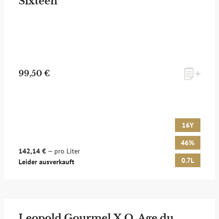
Sixteen
99,50 €
16Y
46%
142,14 €
— pro Liter
0.7L
Leider ausverkauft
Leopold Gourmel X.O. Age du