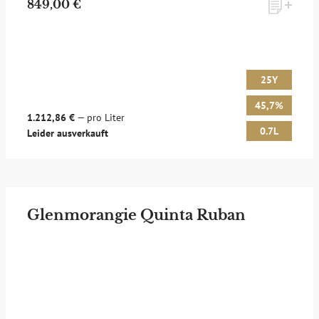
849,00 €
25Y
45,7%
1.212,86 €
— pro Liter
0.7L
Leider ausverkauft
Glenmorangie Quinta Ruban