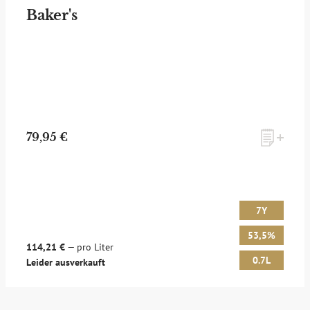
Baker's
ANMELDEN
79,95 €
7Y
53,5%
114,21 €
— pro Liter
0.7L
Leider ausverkauft