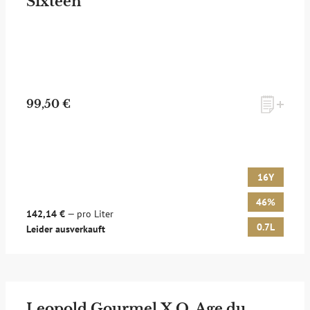
Sixteen
99,50 €
16Y
46%
142,14 €
— pro Liter
0.7L
Leider ausverkauft
Leopold Gourmel X.O. Age du