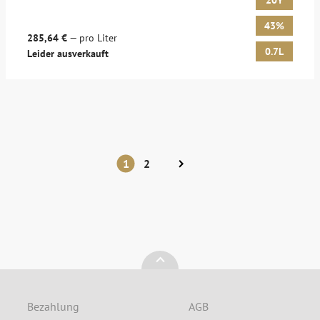
20Y
43%
285,64 €
— pro Liter
0.7L
Leider ausverkauft
1
2
Bezahlung
AGB