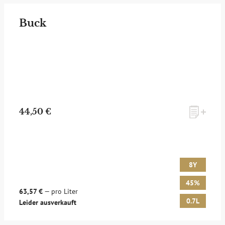
Buck
44,50 €
8Y
45%
63,57 €
— pro Liter
0.7L
Leider ausverkauft