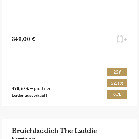
349,00 €
25Y
52,1%
498,57 €
— pro Liter
0.7L
Leider ausverkauft
Bruichladdich The Laddie