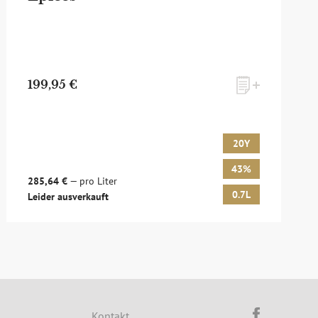
199,95 €
20Y
43%
285,64 €
— pro Liter
0.7L
Leider ausverkauft
d um Whisky & Passion, das erlesene Sortiment unseres Ladens
sich hier für unseren Newsletter an! Es lohnt sich!
Kontakt