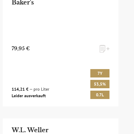
Baker's
79,95 €
7Y
53,5%
114,21 €
— pro Liter
0.7L
Leider ausverkauft
W.L. Weller