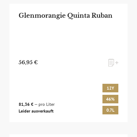
Glenmorangie Quinta Ruban
56,95 €
12Y
46%
81,36 €
— pro Liter
0.7L
Leider ausverkauft