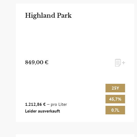
Highland Park
849,00 €
25Y
45,7%
1.212,86 €
— pro Liter
0.7L
Leider ausverkauft