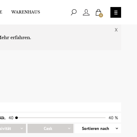
E
WARENHAUS
0
X
ehr erfahren.
Alk.
40
40 %
sivität
Cask
Sortieren nach