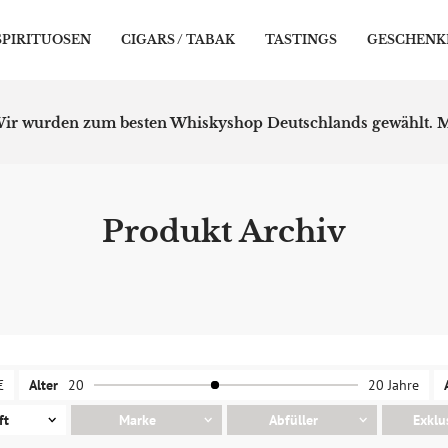
SPIRITUOSEN
CIGARS / TABAK
TASTINGS
GESCHENK
ir wurden zum besten Whiskyshop Deutschlands gewählt.
M
Produkt Archiv
€
Alter
20
20 Jahre
ft
Marke
Abfüller
Exklu