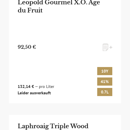
Leopold Gourmel X.O. Age
du Fruit
92,50 €
10Y
41%
132,14 €
— pro Liter
0.7L
Leider ausverkauft
Laphroaig Triple Wood