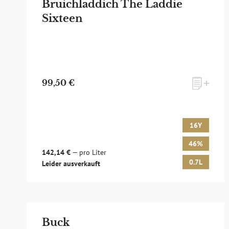
Bruichladdich The Laddie
Sixteen
99,50 €
16Y
46%
142,14 €
— pro Liter
0.7L
Leider ausverkauft
Buck