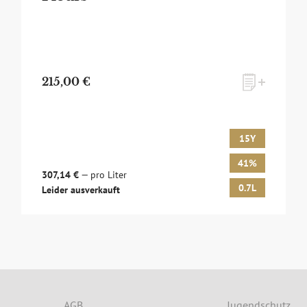
215,00 €
15Y
41%
307,14 €
— pro Liter
0.7L
Leider ausverkauft
lusives Monats-Angebot erhalten und dabei über Neuigkeiten run
 und Events auf dem Laufenden gehalten werden? Dann melden Sie 
AGB
Jugendschutz