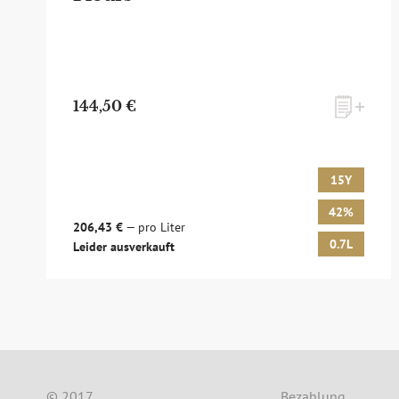
144,50 €
15Y
42%
zum Newsletter anmelden
206,43 €
— pro Liter
0.7L
Leider ausverkauft
Möchten Sie ein für Newsletter-Abonnenten exk
sowie Online-Shops, unsere limitierten Tastings
© 2017
Bezahlung