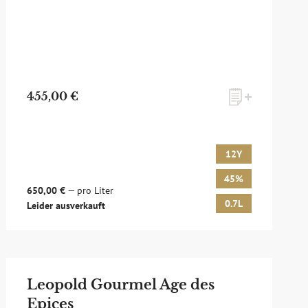
455,00 €
12Y
45%
650,00 €
— pro Liter
0.7L
Leider ausverkauft
Leopold Gourmel Age des
Epices