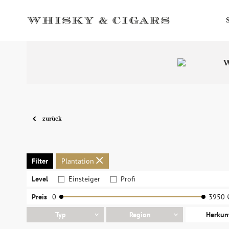
W
zurück
Filter
Plantation
Level
Einsteiger
Profi
Preis
0
3950 
Typ
Region
Herkun