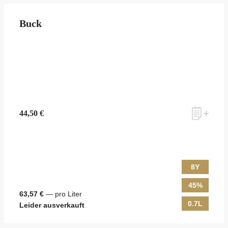
Buck
44,50 €
8Y
45%
63,57 €
— pro Liter
0.7L
Leider ausverkauft