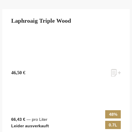
Laphroaig Triple Wood
46,50 €
48%
66,43 €
— pro Liter
0.7L
Leider ausverkauft