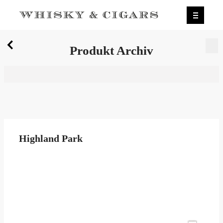
X
Produkt Archiv
Wir wurden zum besten Whiskyshop Deutschlands
gewählt.
Mehr erfahren.
0
Produkt Archiv
Highland Park