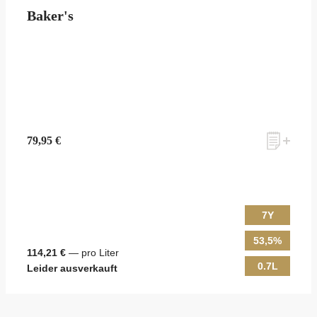
Baker's
79,95 €
7Y
53,5%
114,21 €
— pro Liter
0.7L
Leider ausverkauft