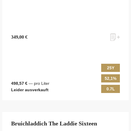
349,00 €
25Y
52,1%
498,57 €
— pro Liter
0.7L
Leider ausverkauft
Bruichladdich The Laddie Sixteen