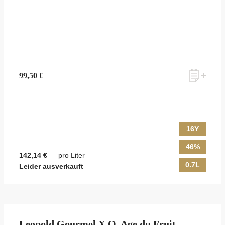
99,50 €
16Y
46%
142,14 €
— pro Liter
0.7L
Leider ausverkauft
Leopold Gourmel X.O. Age du Fruit