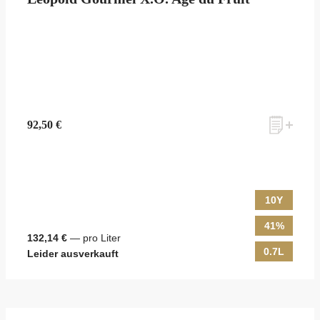
zum Newsletter anmelden
92,50 €
Möchten Sie ein für Newsletter-Abonnenten exklusives Monats-
Angebot erhalten und dabei über Neuigkeiten rund um Whisky &
Passion, das erlesene Sortiment unseres Ladens sowie Online-
Shops, unsere limitierten Tastings und Events auf dem Laufenden
10Y
gehalten werden? Dann melden Sie sich hier für unseren Newsletter
an! Es lohnt sich!
41%
132,14 €
— pro Liter
0.7L
Leider ausverkauft
ANMELDEN