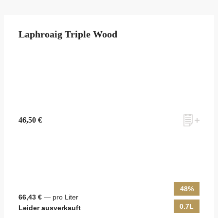
Laphroaig Triple Wood
46,50 €
48%
66,43 €
— pro Liter
0.7L
Leider ausverkauft