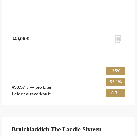
349,00 €
25Y
52,1%
498,57 €
— pro Liter
0.7L
Leider ausverkauft
Bruichladdich The Laddie Sixteen