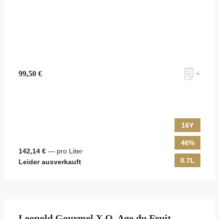
99,50 €
16Y
46%
142,14 €
— pro Liter
0.7L
Leider ausverkauft
Leopold Gourmel X.O. Age du Fruit