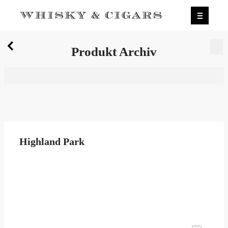
X
Produkt Archiv
Wir wurden zum besten Whiskyshop Deutschlands
gewählt.
Mehr erfahren.
0
Produkt Archiv
Highland Park