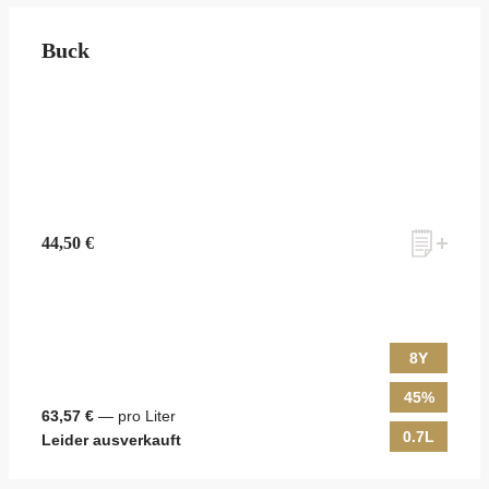
Buck
44,50 €
8Y
45%
63,57 €
— pro Liter
0.7L
Leider ausverkauft