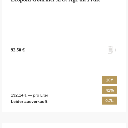
zum Newsletter anmelden
92,50 €
Möchten Sie ein für Newsletter-Abonnenten exklusives Monats-
Angebot erhalten und dabei über Neuigkeiten rund um Whisky &
Passion, das erlesene Sortiment unseres Ladens sowie Online-
Shops, unsere limitierten Tastings und Events auf dem Laufenden
gehalten werden? Dann melden Sie sich hier für unseren Newsletter
10Y
an! Es lohnt sich!
41%
132,14 €
— pro Liter
0.7L
Leider ausverkauft
ANMELDEN