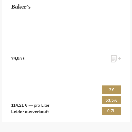
Baker's
79,95 €
7Y
53,5%
114,21 €
— pro Liter
0.7L
Leider ausverkauft