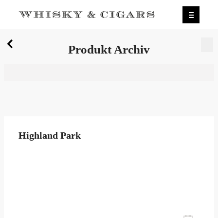
X
Produkt Archiv
Wir wurden zum besten Whiskyshop Deutschlands
gewählt.
Mehr erfahren.
0
Produkt Archiv
Highland Park