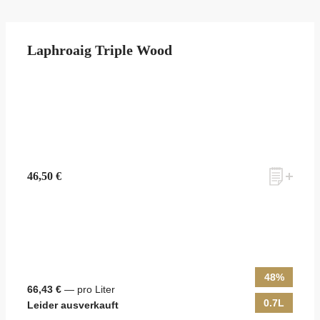
Laphroaig Triple Wood
46,50 €
48%
66,43 €
— pro Liter
0.7L
Leider ausverkauft