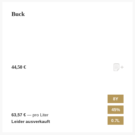
Buck
44,50 €
8Y
45%
63,57 €
— pro Liter
0.7L
Leider ausverkauft