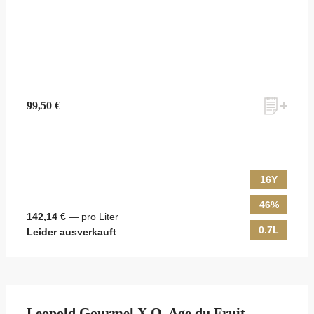
99,50 €
16Y
46%
142,14 €
— pro Liter
0.7L
Leider ausverkauft
Leopold Gourmel X.O. Age du Fruit