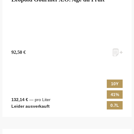
zum Newsletter anmelden
92,50 €
Möchten Sie ein für Newsletter-Abonnenten exklusives Monats-
Angebot erhalten und dabei über Neuigkeiten rund um Whisky &
Passion, das erlesene Sortiment unseres Ladens sowie Online-
Shops, unsere limitierten Tastings und Events auf dem Laufenden
10Y
gehalten werden? Dann melden Sie sich hier für unseren Newsletter
an! Es lohnt sich!
41%
132,14 €
— pro Liter
0.7L
Leider ausverkauft
ANMELDEN