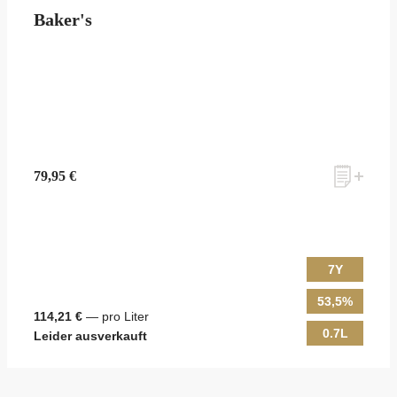
Baker's
79,95 €
7Y
53,5%
114,21 €
— pro Liter
0.7L
Leider ausverkauft