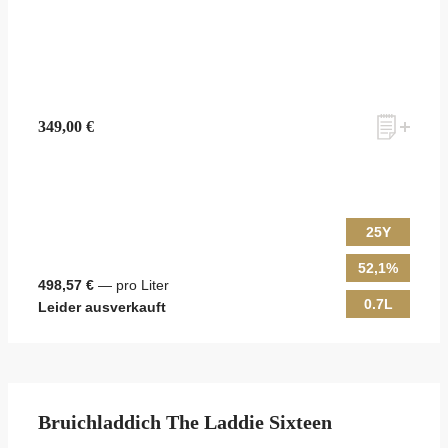
349,00 €
25Y
52,1%
498,57 €
— pro Liter
0.7L
Leider ausverkauft
Bruichladdich The Laddie Sixteen