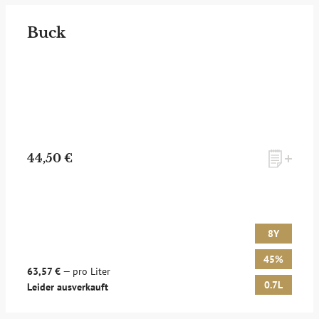
Buck
44,50 €
8Y
45%
63,57 €
— pro Liter
0.7L
Leider ausverkauft