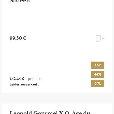
Sixteen
99,50 €
16Y
46%
142,14 €
— pro Liter
0.7L
Leider ausverkauft
Leopold Gourmel X.O. Age du