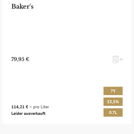
Baker's
79,95 €
7Y
53,5%
114,21 €
— pro Liter
0.7L
Leider ausverkauft