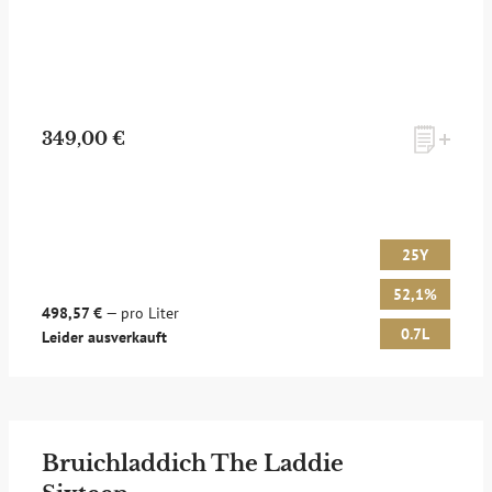
349,00 €
25Y
52,1%
498,57 €
— pro Liter
0.7L
Leider ausverkauft
Bruichladdich The Laddie