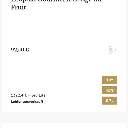
Fruit
zum Newsletter anmelden
92,50 €
Möchten Sie ein für Newsletter-Abonnenten exklusives
Monats-Angebot erhalten und dabei über Neuigkeiten rund
um Whisky & Passion, das erlesene Sortiment unseres Ladens
sowie Online-Shops, unsere limitierten Tastings und Events
10Y
auf dem Laufenden gehalten werden? Dann melden Sie sich
hier für unseren Newsletter an! Es lohnt sich!
41%
132,14 €
— pro Liter
0.7L
Leider ausverkauft
ANMELDEN