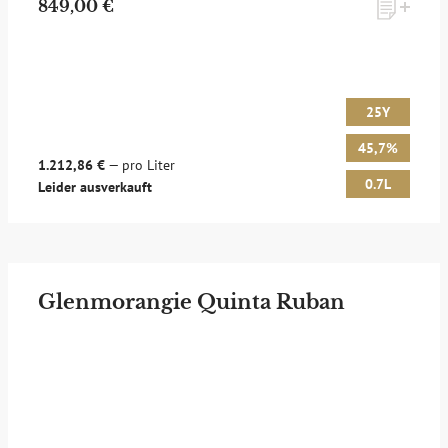
849,00 €
25Y
45,7%
1.212,86 €
— pro Liter
0.7L
Leider ausverkauft
Glenmorangie Quinta Ruban