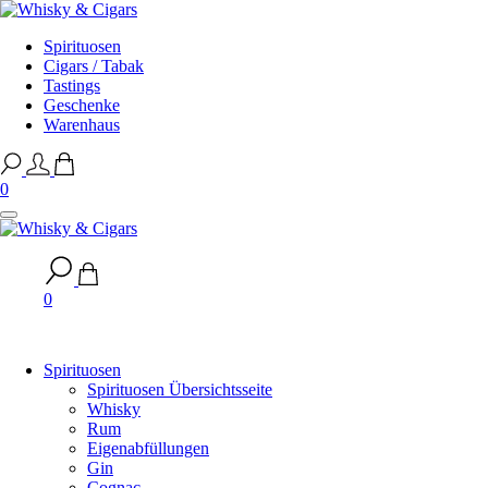
Spirituosen
Cigars / Tabak
Tastings
Geschenke
Warenhaus
0
0
Spirituosen
Spirituosen Übersichtsseite
Whisky
Rum
Eigenabfüllungen
Gin
Cognac