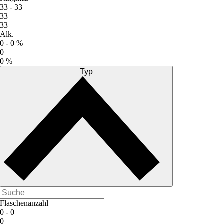
33 -
33
33
33
Alk.
0 -
0 %
0
0 %
Typ
Flaschenanzahl
0 -
0
0