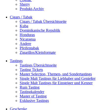
Sherry
Produkt-Archiv
Cigars / Tabak
Cigars / Tabak Übersichtsseite
Kuba
Dominikanische Republik
Honduras
Nicaragua
Andere
Pfeifentabak
Zigarillos/Kleinformate
Tastings
Tastings Übersichtsseite
Tasting Tickets
Master Selection, Themen- und Sondertastings
Single Malt Tastings für Liebhaber und Genießer
Single Malt Tastings für Einsteiger und Kenner
Rum Tasting
Tastingkalender
Master of Tasting
Exklusive Tastings
Geschenke