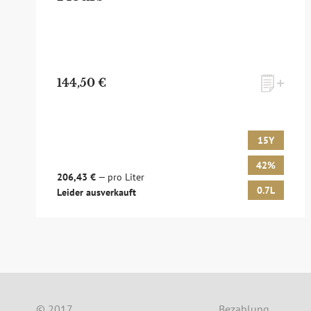
144,50 €
15Y
42%
zum Newsletter anmelden
206,43 €
— pro Liter
0.7L
Leider ausverkauft
Möchten Sie ein für Newsletter-Abonnenten exk
sowie Online-Shops, unsere limitierten Tastings
© 2017
Bezahlung