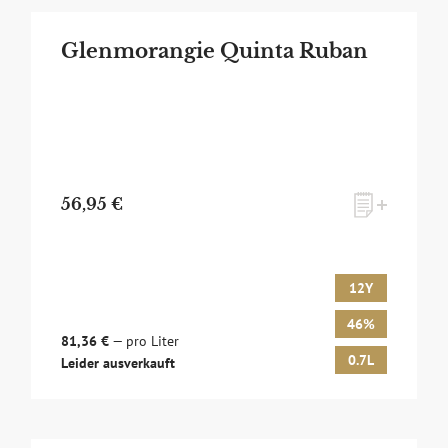
Glenmorangie Quinta Ruban
56,95 €
12Y
46%
81,36 €
— pro Liter
0.7L
Leider ausverkauft