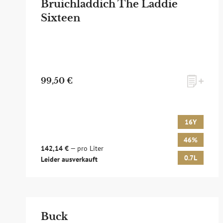
Bruichladdich The Laddie
Sixteen
99,50 €
16Y
46%
142,14 €
— pro Liter
0.7L
Leider ausverkauft
Buck