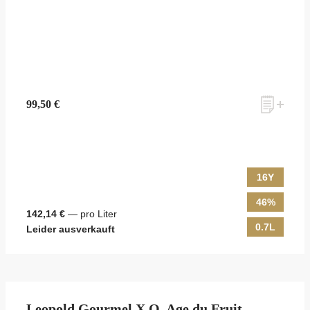
99,50 €
16Y
46%
142,14 €
— pro Liter
0.7L
Leider ausverkauft
Leopold Gourmel X.O. Age du Fruit