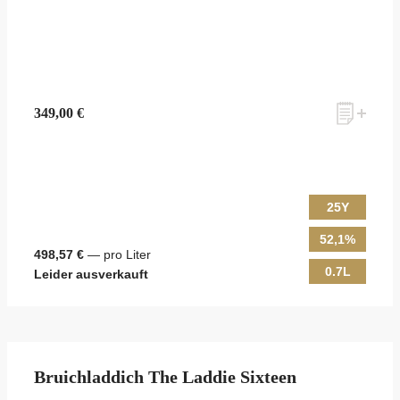
349,00 €
25Y
52,1%
498,57 €
— pro Liter
0.7L
Leider ausverkauft
Bruichladdich The Laddie Sixteen