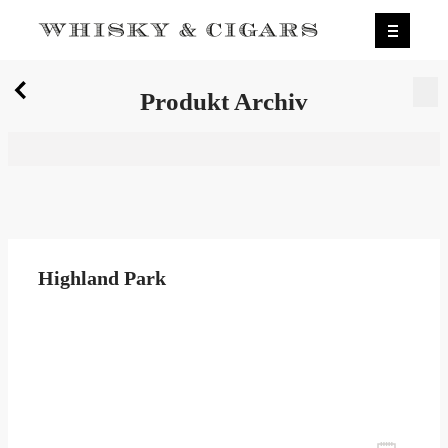
X
Produkt Archiv
Wir wurden zum besten Whiskyshop Deutschlands
gewählt.
Mehr erfahren.
0
Produkt Archiv
Highland Park