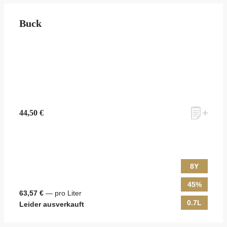
Buck
44,50 €
8Y
45%
63,57 €
— pro Liter
0.7L
Leider ausverkauft