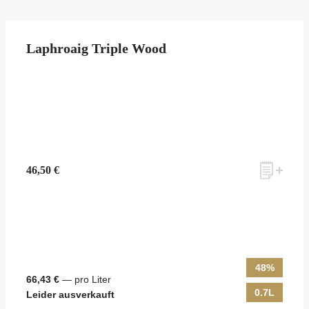
Laphroaig Triple Wood
46,50 €
48%
66,43 €
— pro Liter
0.7L
Leider ausverkauft