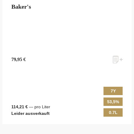
Baker's
79,95 €
7Y
53,5%
114,21 €
— pro Liter
0.7L
Leider ausverkauft