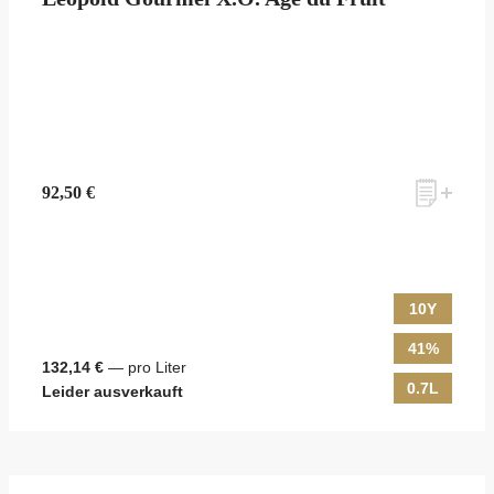
zum Newsletter anmelden
92,50 €
Möchten Sie ein für Newsletter-Abonnenten exklusives Monats-
Angebot erhalten und dabei über Neuigkeiten rund um Whisky &
Passion, das erlesene Sortiment unseres Ladens sowie Online-
Shops, unsere limitierten Tastings und Events auf dem Laufenden
10Y
gehalten werden? Dann melden Sie sich hier für unseren Newsletter
an! Es lohnt sich!
41%
132,14 €
— pro Liter
0.7L
Leider ausverkauft
ANMELDEN