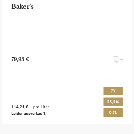
Baker's
ANMELDEN
79,95 €
7Y
53,5%
114,21 €
— pro Liter
0.7L
Leider ausverkauft