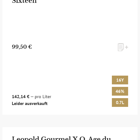
Sixteen
99,50 €
16Y
46%
142,14 €
— pro Liter
0.7L
Leider ausverkauft
Leopold Gourmel X.O. Age du