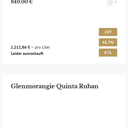
849,00 €
25Y
45,7%
1.212,86 €
— pro Liter
0.7L
Leider ausverkauft
Glenmorangie Quinta Ruban