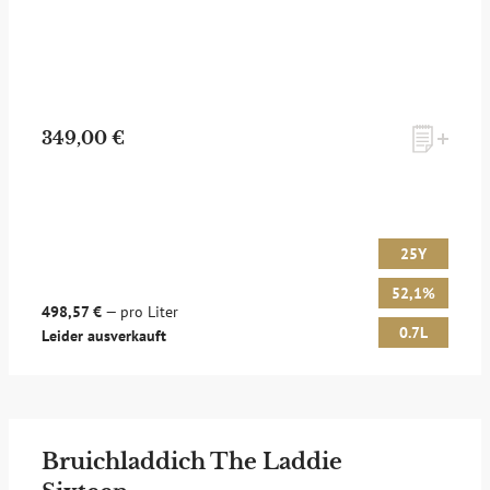
349,00 €
25Y
52,1%
498,57 €
— pro Liter
0.7L
Leider ausverkauft
Bruichladdich The Laddie