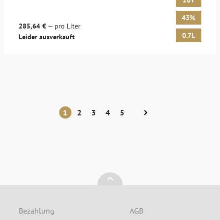
20Y
43%
285,64 €
— pro Liter
0.7L
Leider ausverkauft
1
2
3
4
5
Bezahlung
AGB