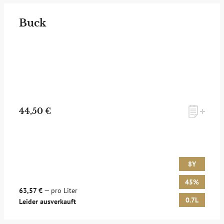
Buck
44,50 €
8Y
45%
63,57 €
— pro Liter
0.7L
Leider ausverkauft