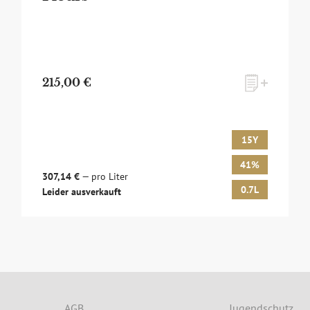
215,00 €
15Y
41%
307,14 €
— pro Liter
0.7L
Leider ausverkauft
lusives Monats-Angebot erhalten und dabei über Neuigkeiten run
 und Events auf dem Laufenden gehalten werden? Dann melden Sie 
AGB
Jugendschutz