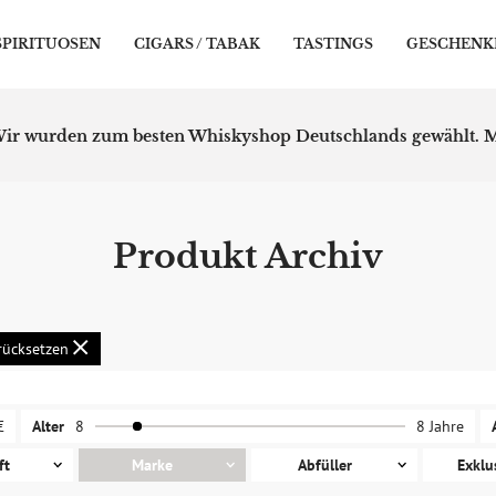
SPIRITUOSEN
CIGARS / TABAK
TASTINGS
GESCHENK
ir wurden zum besten Whiskyshop Deutschlands gewählt.
M
Produkt Archiv
urücksetzen
€
Alter
8
8 Jahre
ft
Marke
Abfüller
Exklu