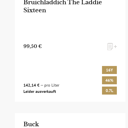
Bruichladdich The Laddie
Sixteen
99,50 €
16Y
46%
142,14 €
— pro Liter
0.7L
Leider ausverkauft
Buck