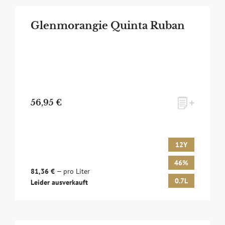
Glenmorangie Quinta Ruban
56,95 €
12Y
46%
81,36 €
— pro Liter
0.7L
Leider ausverkauft