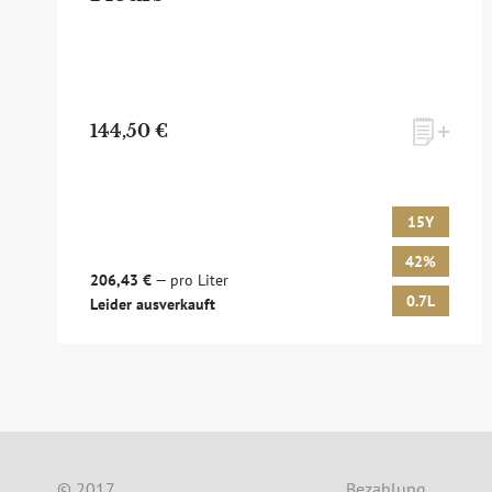
144,50 €
15Y
42%
zum Newsletter anmelden
206,43 €
— pro Liter
0.7L
Leider ausverkauft
Möchten Sie ein für Newsletter-Abonnenten exk
sowie Online-Shops, unsere limitierten Tastings
© 2017
Bezahlung