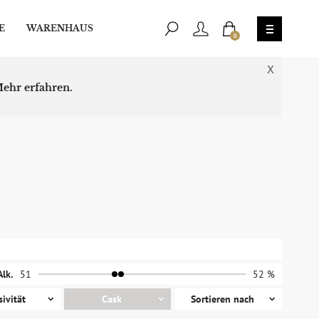
E
WARENHAUS
0
X
ehr erfahren.
Alk.
51
52 %
sivität
Cask
Sortieren nach