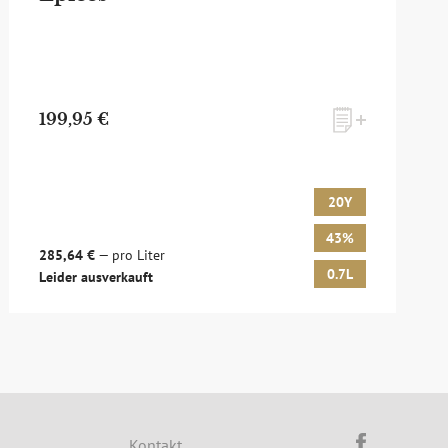
199,95 €
20Y
43%
285,64 €
— pro Liter
0.7L
Leider ausverkauft
d um Whisky & Passion, das erlesene Sortiment unseres Ladens
sich hier für unseren Newsletter an! Es lohnt sich!
Kontakt