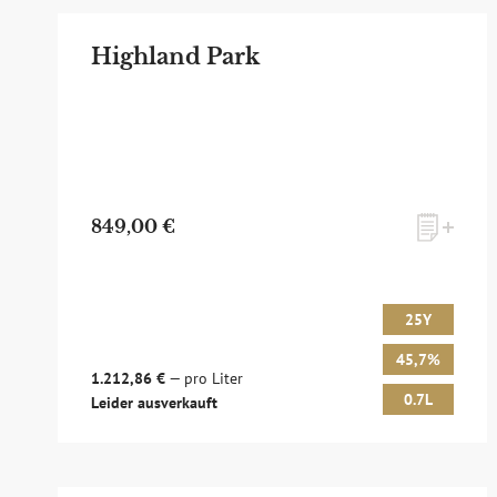
Highland Park
849,00 €
25Y
45,7%
1.212,86 €
— pro Liter
0.7L
Leider ausverkauft