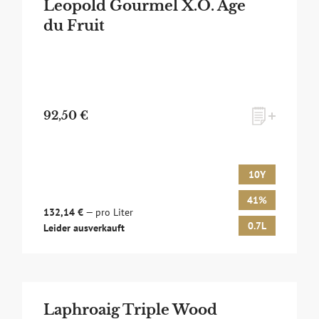
Leopold Gourmel X.O. Age
du Fruit
92,50 €
10Y
41%
132,14 €
— pro Liter
0.7L
Leider ausverkauft
Laphroaig Triple Wood