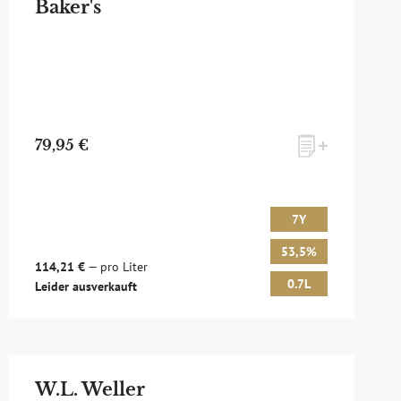
Baker's
79,95 €
7Y
53,5%
114,21 €
— pro Liter
0.7L
Leider ausverkauft
W.L. Weller