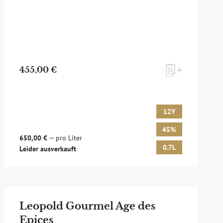
455,00 €
12Y
45%
650,00 €
— pro Liter
0.7L
Leider ausverkauft
Leopold Gourmel Age des
Epices