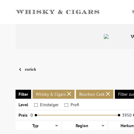
W
zurück
Filter
Whisky & Cigars
Bourbon Cask
Filter z
Level
Einsteiger
Profi
Preis
0
3950 
Typ
Region
Herkun