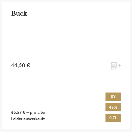
Buck
44,50 €
8Y
45%
63,57 €
— pro Liter
0.7L
Leider ausverkauft