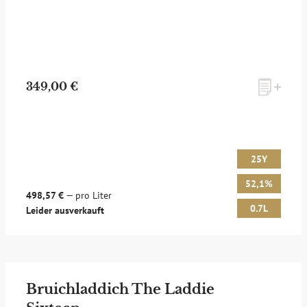
349,00 €
25Y
52,1%
498,57 €
— pro Liter
0.7L
Leider ausverkauft
Bruichladdich The Laddie