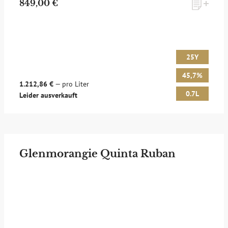
849,00 €
25Y
45,7%
1.212,86 €
— pro Liter
0.7L
Leider ausverkauft
Glenmorangie Quinta Ruban