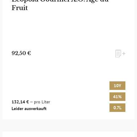
Fruit
zum Newsletter anmelden
92,50 €
Möchten Sie ein für Newsletter-Abonnenten exklusives
Monats-Angebot erhalten und dabei über Neuigkeiten rund
um Whisky & Passion, das erlesene Sortiment unseres Ladens
sowie Online-Shops, unsere limitierten Tastings und Events
10Y
auf dem Laufenden gehalten werden? Dann melden Sie sich
hier für unseren Newsletter an! Es lohnt sich!
41%
132,14 €
— pro Liter
0.7L
Leider ausverkauft
ANMELDEN