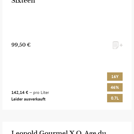
Sixteen
99,50 €
16Y
46%
142,14 €
— pro Liter
0.7L
Leider ausverkauft
Leopold Gourmel X.O. Age du