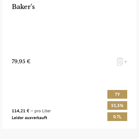
Baker's
79,95 €
7Y
53,5%
114,21 €
— pro Liter
0.7L
Leider ausverkauft