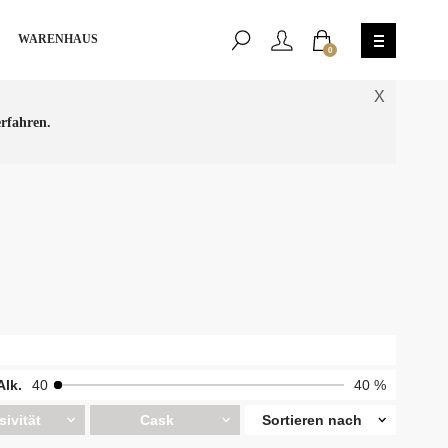
WARENHAUS
0
X
rfahren.
Alk.
40
40 %
sivität
Cask
Sortieren nach