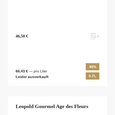
46,50 €
48%
66,43 €
— pro Liter
0.7L
Leider ausverkauft
Leopold Gourmel Age des Fleurs