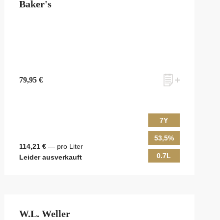
Baker's
79,95 €
7Y
53,5%
114,21 €
— pro Liter
0.7L
Leider ausverkauft
W.L. Weller