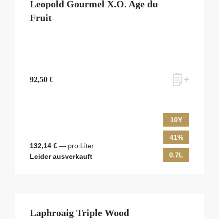
Leopold Gourmel X.O. Age du
Fruit
92,50 €
10Y
41%
132,14 €
— pro Liter
0.7L
Leider ausverkauft
Laphroaig Triple Wood