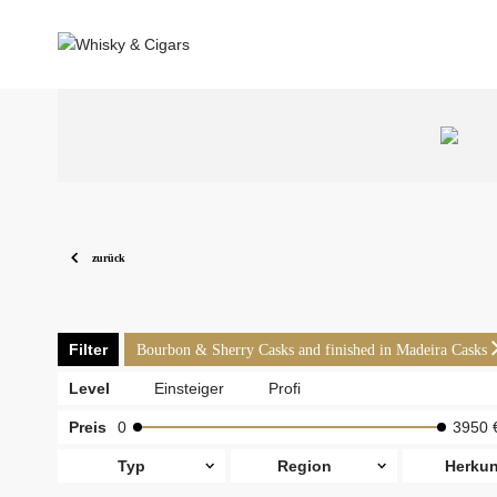
zurück
Filter
Bourbon & Sherry Casks and finished in Madeira Casks
Level
Einsteiger
Profi
Preis
0
3950 
Typ
Region
Herkun