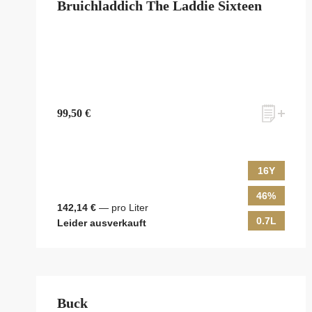
Bruichladdich The Laddie Sixteen
99,50 €
16Y
46%
142,14 €
— pro Liter
0.7L
Leider ausverkauft
Buck