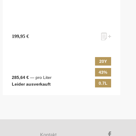
199,95 €
20Y
43%
285,64 €
— pro Liter
0.7L
Leider ausverkauft
ky & Passion, das erlesene Sortiment unseres Ladens sowie Online-
ewsletter an! Es lohnt sich!
Kontakt