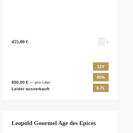
455,00 €
12Y
45%
650,00 €
— pro Liter
0.7L
Leider ausverkauft
Leopold Gourmel Age des Epices