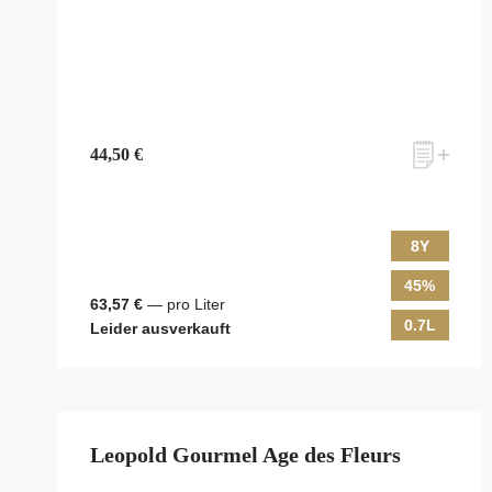
44,50 €
8Y
45%
63,57 €
— pro Liter
0.7L
Leider ausverkauft
Leopold Gourmel Age des Fleurs