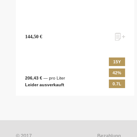
144,50 €
15Y
42%
zum Newsletter anmelden
206,43 €
— pro Liter
0.7L
Leider ausverkauft
Möchten Sie ein für Newsletter-Abonnenten exklusi
Shops, unsere limitierten Tastings und Events auf d
© 2017
Bezahlung