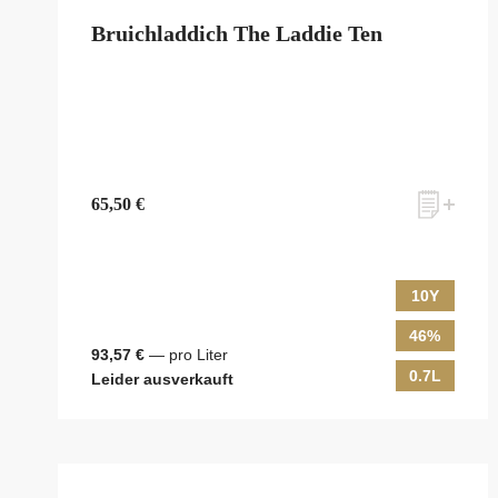
Bruichladdich The Laddie Ten
65,50 €
10Y
46%
93,57 €
— pro Liter
0.7L
Leider ausverkauft