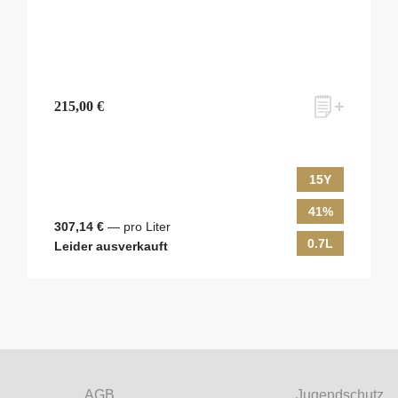
215,00 €
15Y
41%
307,14 €
— pro Liter
0.7L
Leider ausverkauft
ves Monats-Angebot erhalten und dabei über Neuigkeiten rund um Whis
em Laufenden gehalten werden? Dann melden Sie sich hier für unseren N
AGB
Jugendschutz