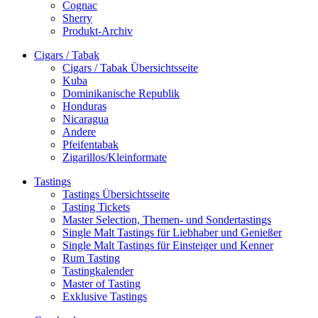
Cognac
Sherry
Produkt-Archiv
Cigars / Tabak
Cigars / Tabak Übersichtsseite
Kuba
Dominikanische Republik
Honduras
Nicaragua
Andere
Pfeifentabak
Zigarillos/Kleinformate
Tastings
Tastings Übersichtsseite
Tasting Tickets
Master Selection, Themen- und Sondertastings
Single Malt Tastings für Liebhaber und Genießer
Single Malt Tastings für Einsteiger und Kenner
Rum Tasting
Tastingkalender
Master of Tasting
Exklusive Tastings