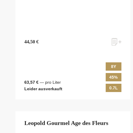
44,50 €
8Y
45%
63,57 €
— pro Liter
0.7L
Leider ausverkauft
Leopold Gourmel Age des Fleurs