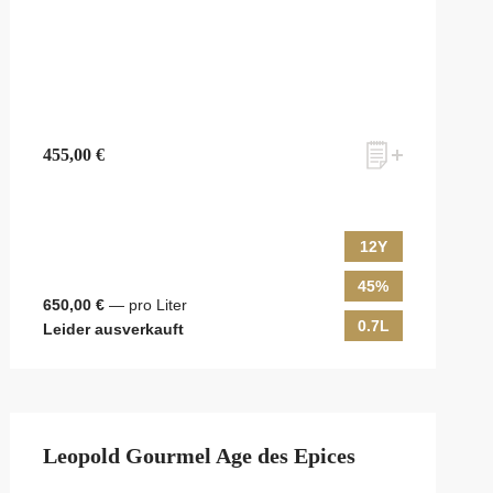
455,00 €
12Y
45%
650,00 €
— pro Liter
0.7L
Leider ausverkauft
Leopold Gourmel Age des Epices