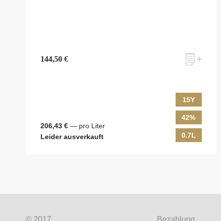
144,50 €
15Y
42%
zum Newsletter anmelden
206,43 €
— pro Liter
0.7L
Leider ausverkauft
Möchten Sie ein für Newsletter-Abonnenten exklusi
Shops, unsere limitierten Tastings und Events auf d
© 2017
Bezahlung