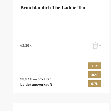
Bruichladdich The Laddie Ten
65,50 €
10Y
46%
93,57 €
— pro Liter
0.7L
Leider ausverkauft