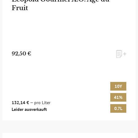
Fruit
zum Newsletter anmelden
92,50 €
Möchten Sie ein für Newsletter-Abonnenten exklusives
Monats-Angebot erhalten und dabei über Neuigkeiten rund
um Whisky & Passion, das erlesene Sortiment unseres Ladens
sowie Online-Shops, unsere limitierten Tastings und Events
10Y
auf dem Laufenden gehalten werden? Dann melden Sie sich
hier für unseren Newsletter an! Es lohnt sich!
41%
132,14 €
— pro Liter
0.7L
Leider ausverkauft
ANMELDEN