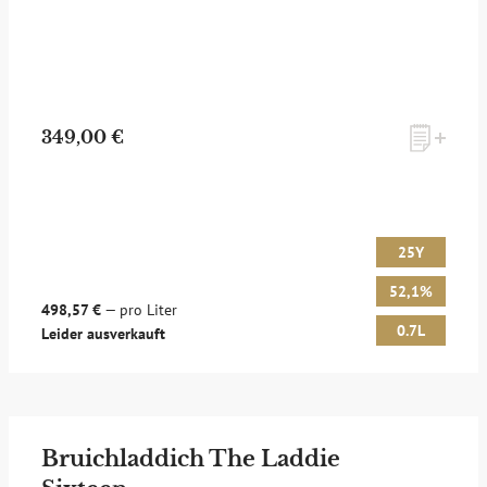
349,00 €
25Y
52,1%
498,57 €
— pro Liter
0.7L
Leider ausverkauft
Bruichladdich The Laddie