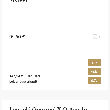
Sixteen
99,50 €
16Y
46%
142,14 €
— pro Liter
0.7L
Leider ausverkauft
Leopold Gourmel X.O. Age du