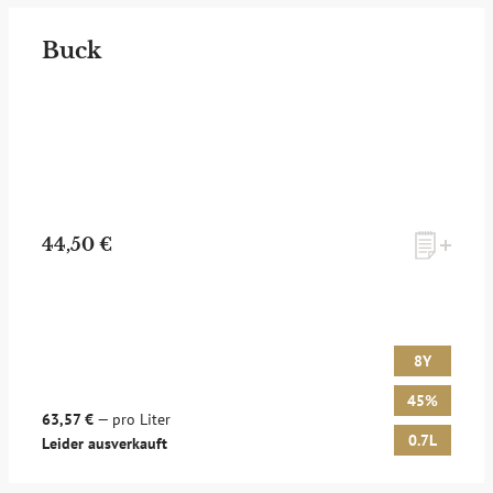
Buck
44,50 €
8Y
45%
63,57 €
— pro Liter
0.7L
Leider ausverkauft