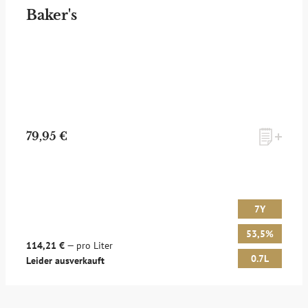
Baker's
79,95 €
7Y
53,5%
114,21 €
— pro Liter
0.7L
Leider ausverkauft