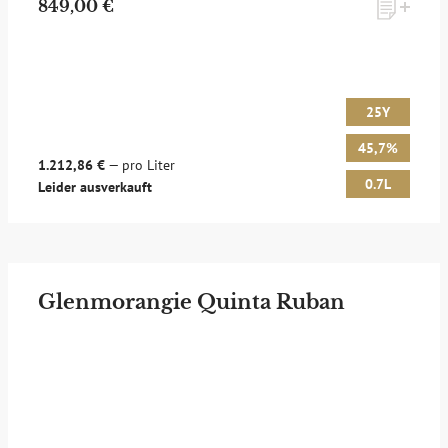
849,00 €
25Y
45,7%
1.212,86 €
— pro Liter
0.7L
Leider ausverkauft
Glenmorangie Quinta Ruban