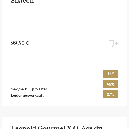
Sixteen
99,50 €
16Y
46%
142,14 €
— pro Liter
0.7L
Leider ausverkauft
Leopold Gourmel X.O. Age du