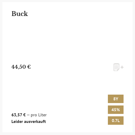
Buck
44,50 €
8Y
45%
63,57 €
— pro Liter
0.7L
Leider ausverkauft