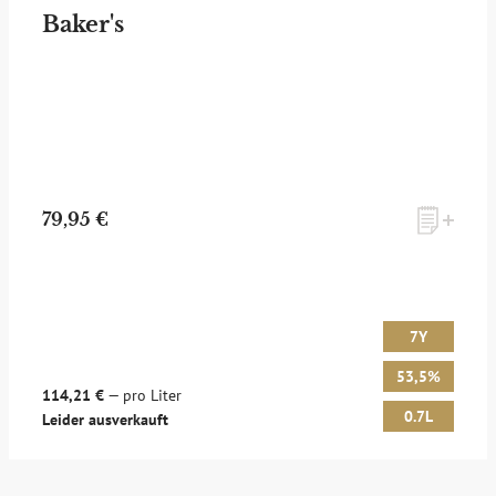
Baker's
79,95 €
7Y
53,5%
114,21 €
— pro Liter
0.7L
Leider ausverkauft