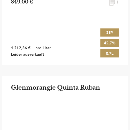
849,00 €
25Y
45,7%
1.212,86 €
— pro Liter
0.7L
Leider ausverkauft
Glenmorangie Quinta Ruban