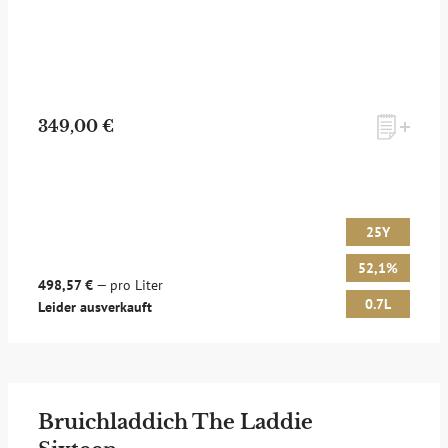
349,00 €
25Y
52,1%
498,57 €
— pro Liter
0.7L
Leider ausverkauft
Bruichladdich The Laddie