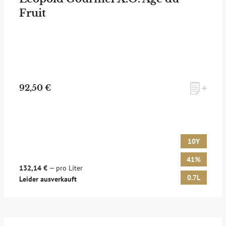
Fruit
zum Newsletter anmelden
92,50 €
Möchten Sie ein für Newsletter-Abonnenten exklusives
Monats-Angebot erhalten und dabei über Neuigkeiten rund
um Whisky & Passion, das erlesene Sortiment unseres Ladens
sowie Online-Shops, unsere limitierten Tastings und Events
10Y
auf dem Laufenden gehalten werden? Dann melden Sie sich
hier für unseren Newsletter an! Es lohnt sich!
41%
132,14 €
— pro Liter
0.7L
Leider ausverkauft
ANMELDEN