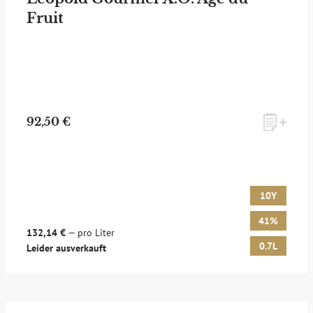
Fruit
zum Newsletter anmelden
92,50 €
Möchten Sie ein für Newsletter-Abonnenten exklusives
Monats-Angebot erhalten und dabei über Neuigkeiten rund
um Whisky & Passion, das erlesene Sortiment unseres Ladens
sowie Online-Shops, unsere limitierten Tastings und Events
10Y
auf dem Laufenden gehalten werden? Dann melden Sie sich
hier für unseren Newsletter an! Es lohnt sich!
41%
132,14 €
— pro Liter
0.7L
Leider ausverkauft
ANMELDEN