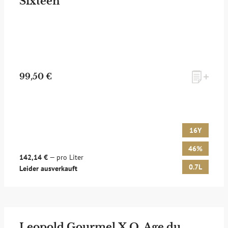
Sixteen
99,50 €
16Y
46%
142,14 €
— pro Liter
0.7L
Leider ausverkauft
Leopold Gourmel X.O. Age du