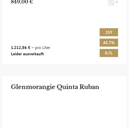
849,00 €
25Y
45,7%
1.212,86 €
— pro Liter
0.7L
Leider ausverkauft
Glenmorangie Quinta Ruban