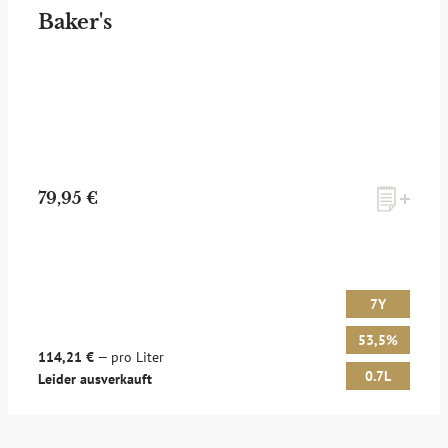
Baker's
79,95 €
7Y
53,5%
114,21 €
— pro Liter
0.7L
Leider ausverkauft