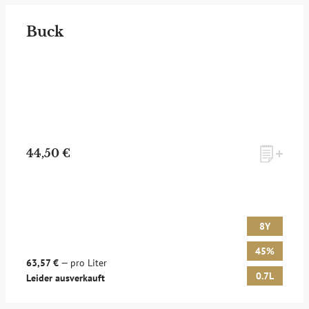
Buck
44,50 €
8Y
45%
63,57 €
— pro Liter
0.7L
Leider ausverkauft