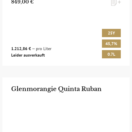
849,00 €
25Y
45,7%
1.212,86 €
— pro Liter
0.7L
Leider ausverkauft
Glenmorangie Quinta Ruban