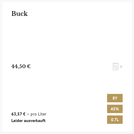
Buck
44,50 €
8Y
45%
63,57 €
— pro Liter
0.7L
Leider ausverkauft