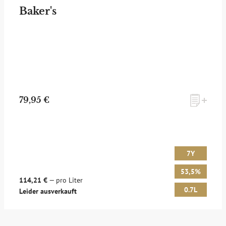
Baker's
ANMELDEN
79,95 €
7Y
53,5%
114,21 €
— pro Liter
0.7L
Leider ausverkauft