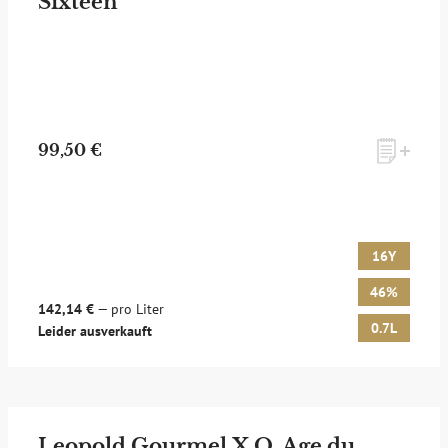
Sixteen
99,50 €
16Y
46%
142,14 €
— pro Liter
0.7L
Leider ausverkauft
Leopold Gourmel X.O. Age du