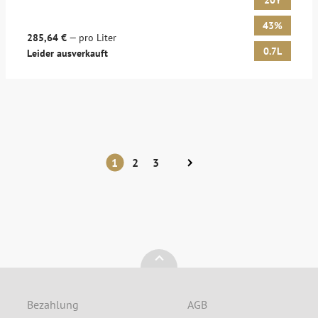
20Y
43%
285,64 €
— pro Liter
0.7L
Leider ausverkauft
1
2
3
Bezahlung
AGB