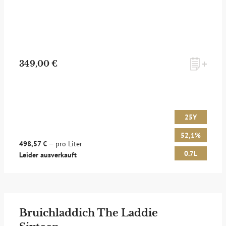
349,00 €
25Y
52,1%
498,57 €
— pro Liter
0.7L
Leider ausverkauft
Bruichladdich The Laddie