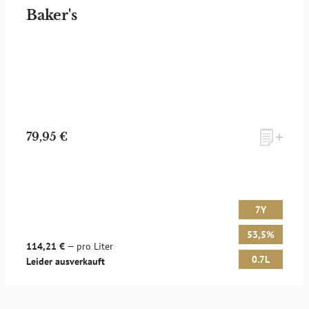
Baker's
79,95 €
7Y
53,5%
114,21 €
— pro Liter
0.7L
Leider ausverkauft