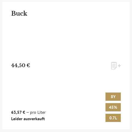
Buck
44,50 €
8Y
45%
63,57 €
— pro Liter
0.7L
Leider ausverkauft