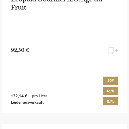
Fruit
zum Newsletter anmelden
92,50 €
Möchten Sie ein für Newsletter-Abonnenten exklusives
Monats-Angebot erhalten und dabei über Neuigkeiten rund
um Whisky & Passion, das erlesene Sortiment unseres Ladens
sowie Online-Shops, unsere limitierten Tastings und Events
10Y
auf dem Laufenden gehalten werden? Dann melden Sie sich
hier für unseren Newsletter an! Es lohnt sich!
41%
132,14 €
— pro Liter
0.7L
Leider ausverkauft
ANMELDEN