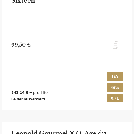
Sixteen
99,50 €
16Y
46%
142,14 €
— pro Liter
0.7L
Leider ausverkauft
Leopold Gourmel X.O. Age du