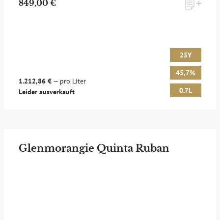
849,00 €
25Y
45,7%
1.212,86 €
— pro Liter
0.7L
Leider ausverkauft
Glenmorangie Quinta Ruban