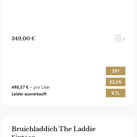
349,00 €
25Y
52,1%
498,57 €
— pro Liter
0.7L
Leider ausverkauft
Bruichladdich The Laddie