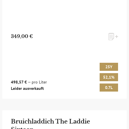
349,00 €
25Y
52,1%
498,57 €
— pro Liter
0.7L
Leider ausverkauft
Bruichladdich The Laddie