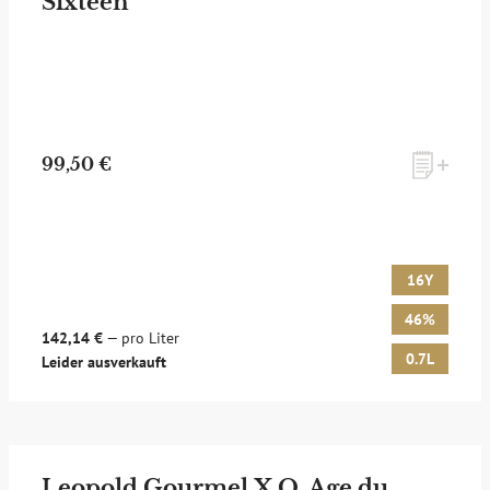
Sixteen
99,50 €
16Y
46%
142,14 €
— pro Liter
0.7L
Leider ausverkauft
Leopold Gourmel X.O. Age du