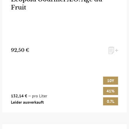
Fruit
zum Newsletter anmelden
92,50 €
Möchten Sie ein für Newsletter-Abonnenten exklusives
Monats-Angebot erhalten und dabei über Neuigkeiten rund
um Whisky & Passion, das erlesene Sortiment unseres Ladens
sowie Online-Shops, unsere limitierten Tastings und Events
10Y
auf dem Laufenden gehalten werden? Dann melden Sie sich
hier für unseren Newsletter an! Es lohnt sich!
41%
132,14 €
— pro Liter
0.7L
Leider ausverkauft
ANMELDEN