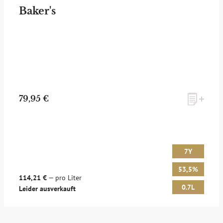
Baker's
79,95 €
7Y
53,5%
114,21 €
— pro Liter
0.7L
Leider ausverkauft