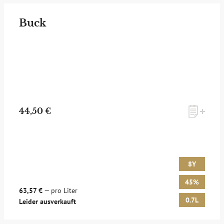
Buck
44,50 €
8Y
45%
63,57 €
— pro Liter
0.7L
Leider ausverkauft