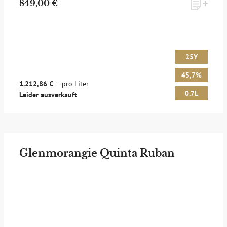
849,00 €
25Y
45,7%
1.212,86 €
— pro Liter
0.7L
Leider ausverkauft
Glenmorangie Quinta Ruban