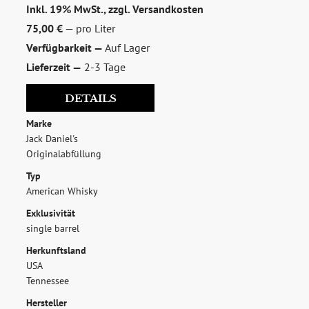
Inkl. 19% MwSt., zzgl.
Versandkosten
75,00 €
— pro Liter
Verfügbarkeit —
Auf Lager
Lieferzeit —
2-3 Tage
DETAILS
zum Newsletter anmelden
Marke
Möchten Sie ein für Newsletter-Abonnenten exklusives
Jack Daniel's
Monats-Angebot erhalten und dabei über Neuigkeiten rund
Originalabfüllung
um Whisky & Passion, das erlesene Sortiment unseres Ladens
Typ
sowie Online-Shops, unsere limitierten Tastings und Events
American Whisky
auf dem Laufenden gehalten werden? Dann melden Sie sich
Exklusivität
hier für unseren Newsletter an! Es lohnt sich!
single barrel
Herkunftsland
USA
Tennessee
Hersteller