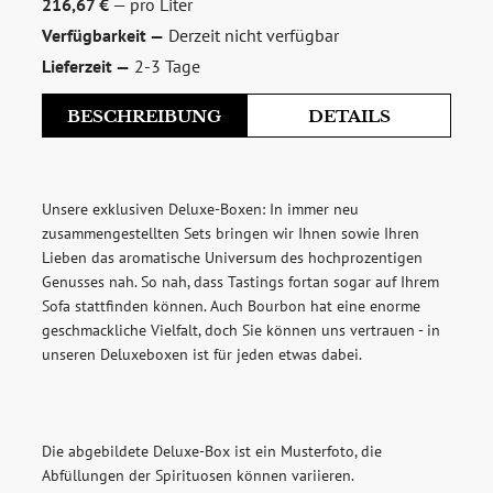
216,67 €
— pro Liter
Verfügbarkeit —
Derzeit nicht verfügbar
Lieferzeit —
2-3 Tage
zum Newsletter anmelden
BESCHREIBUNG
DETAILS
Möchten Sie ein für Newsletter-Abonnenten exklusives
Monats-Angebot erhalten und dabei über Neuigkeiten rund
um Whisky & Passion, das erlesene Sortiment unseres Ladens
sowie Online-Shops, unsere limitierten Tastings und Events
Unsere exklusiven Deluxe-Boxen: In immer neu
auf dem Laufenden gehalten werden? Dann melden Sie sich
zusammengestellten Sets bringen wir Ihnen sowie Ihren
Herkunft:
hier für unseren Newsletter an! Es lohnt sich!
Lieben das aromatische Universum des hochprozentigen
USA
Genusses nah. So nah, dass Tastings fortan sogar auf Ihrem
Marke:
Sofa stattfinden können. Auch Bourbon hat eine enorme
Whisky & Cigars
geschmackliche Vielfalt, doch Sie können uns vertrauen - in
unseren Deluxeboxen ist für jeden etwas dabei.
Typ:
Bourbon Whisky
ANMELDEN
Abfüller:
Whisky & Cigars
Die abgebildete Deluxe-Box ist ein Musterfoto, die
Abfüllungen der Spirituosen können variieren.
Exklusivität: