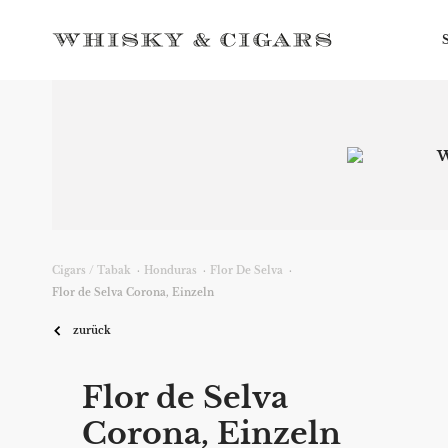
W
Cigars / Tabak
·
Honduras
·
Flor De Selva
·
Flor de Selva Corona, Einzeln
zurück
Flor de Selva
Corona, Einzeln