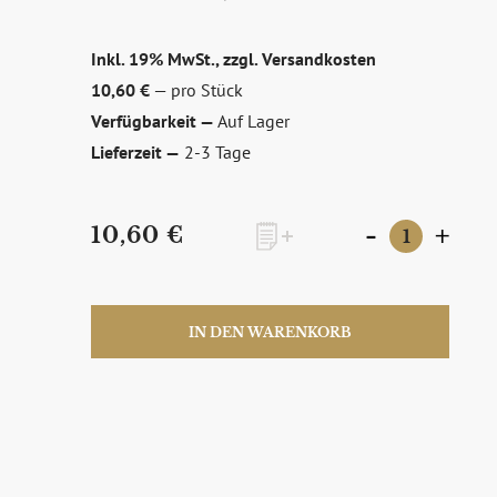
Inkl. 19% MwSt., zzgl.
Versandkosten
10,60 €
— pro Stück
Verfügbarkeit —
Auf Lager
Lieferzeit —
2-3 Tage
-
+
10,60 €
zum Newsletter anmelden
IN DEN WARENKORB
Möchten Sie ein für Newsletter-Abonnenten exk
sowie Online-Shops, unsere limitierten Tastings