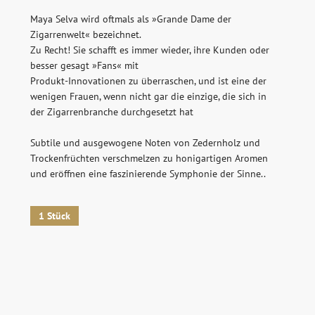
Maya Selva wird oftmals als »Grande Dame der
Herkunftsland
Zigarrenstaerke
Zigarrenwelt« bezeichnet.
Honduras
Sanft-Medium
Zu Recht! Sie schafft es immer wieder, ihre Kunden oder
Marke
Deckblatt
besser gesagt »Fans« mit
Flor de Selva
Connecticut Shade
Produkt-Innovationen zu überraschen, und ist eine der
wenigen Frauen, wenn nicht gar die einzige, die sich in
Deckblattfarbe
Format
der Zigarrenbranche durchgesetzt hat
Colorado Claro
Corona
Einlage
Laenge
Subtile und ausgewogene Noten von Zedernholz und
Honduras
140 mm
Trockenfrüchten verschmelzen zu honigartigen Aromen
und eröffnen eine faszinierende Symphonie der Sinne..
Umblatt
Ringmass
Honduras
47
Durchmesser
1 Stück
18,7 mm
d um Whisky & Passion, das erlesene Sortiment unseres Ladens
sich hier für unseren Newsletter an! Es lohnt sich!