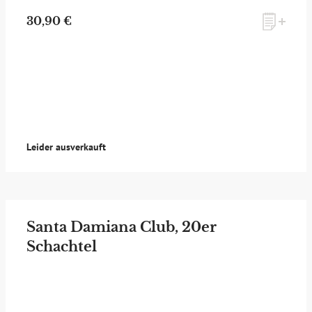
30,90 €
Leider ausverkauft
zum Newsletter anmelden
Möchten Sie ein für Newsletter-Abonnenten exklusives
Monats-Angebot erhalten und dabei über Neuigkeiten rund
Santa Damiana Club, 20er
um Whisky & Passion, das erlesene Sortiment unseres Ladens
sowie Online-Shops, unsere limitierten Tastings und Events
Schachtel
auf dem Laufenden gehalten werden? Dann melden Sie sich
hier für unseren Newsletter an! Es lohnt sich!