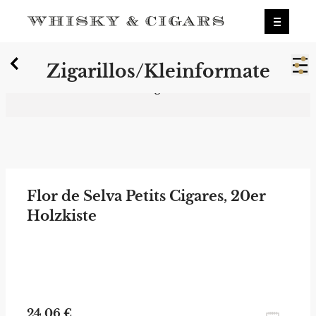
X
Zigarillos/Kleinformate
Wir wurden zum besten Whiskyshop
Deutschlands gewählt.
Mehr erfahren.
0
Zigarillos/Kleinformate
Flor de Selva Petits Cigares, 20er
Holzkiste
24,06 €