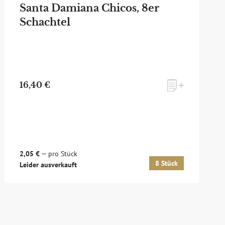
Santa Damiana Chicos, 8er
Schachtel
16,40 €
2,05 €
— pro Stück
8 Stück
Leider ausverkauft
d um Whisky & Passion, das erlesene Sortiment unseres Ladens
sich hier für unseren Newsletter an! Es lohnt sich!