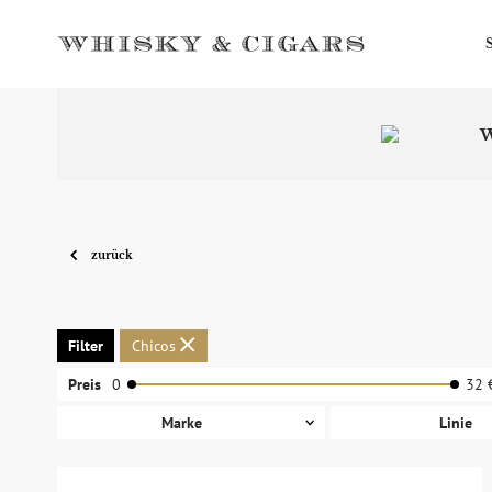
W
zurück
Filter
Chicos
Preis
0
32 
Marke
Linie