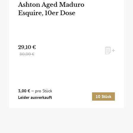
Ashton Aged Maduro
Esquire, 10er Dose
29,10 €
30,00 €
3,00 €
— pro Stück
10 Stück
Leider ausverkauft
lusives Monats-Angebot erhalten und dabei über Neuigkeiten run
 und Events auf dem Laufenden gehalten werden? Dann melden Sie 