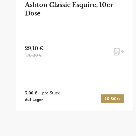
Ashton Classic Esquire, 10er
Dose
29,10 €
30,00 €
zum Newsletter anmelden
3,00 €
— pro Stück
10 Stück
Auf Lager
Möchten Sie ein für Newsletter-Abonnenten exk
sowie Online-Shops, unsere limitierten Tastings