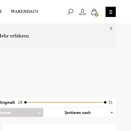
E
WARENHAUS
0
X
ehr erfahren.
Ringmaß
28
31
Format
Sortieren nach