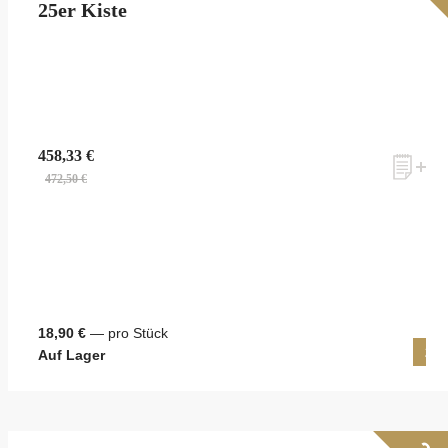
25er Kiste
458,33 €
472,50 €
18,90 €
— pro Stück
25 
Auf Lager