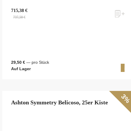
715,38 €
737,50 €
29,50 €
— pro Stück
25 
Auf Lager
3
Ashton Symmetry Belicoso, 25er Kiste