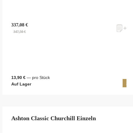
337,08 €
347,50 €
13,90 €
— pro Stück
25 
Auf Lager
Ashton Classic Churchill Einzeln