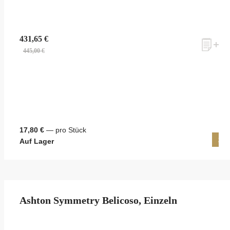
431,65 €
445,00 €
17,80 €
— pro Stück
25 
Auf Lager
Ashton Symmetry Belicoso, Einzeln