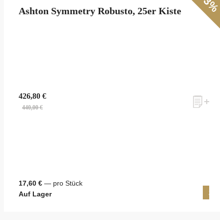
3
Ashton Symmetry Robusto, 25er Kiste
426,80 €
440,00 €
17,60 €
— pro Stück
25 
Auf Lager