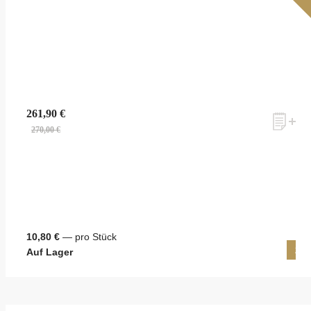
261,90 €
270,00 €
10,80 €
— pro Stück
25 
Auf Lager