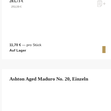
283,73 €
292,50 €
11,70 €
— pro Stück
25 
Auf Lager
Ashton Aged Maduro No. 20, Einzeln