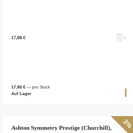
17,80 €
17,80 €
— pro Stück
1 
Auf Lager
3
Ashton Symmetry Prestige (Churchill),