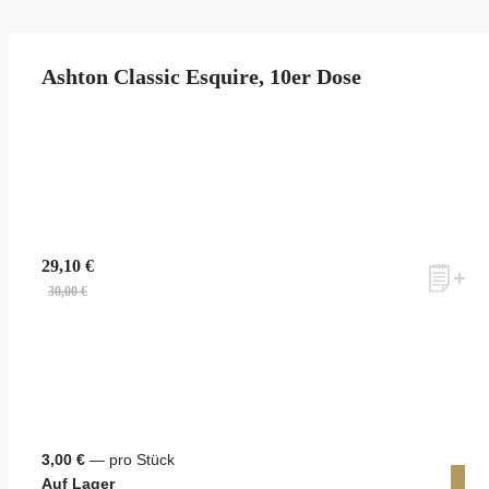
Ashton Classic Esquire, 10er Dose
29,10 €
30,00 €
3,00 €
— pro Stück
10 
Auf Lager