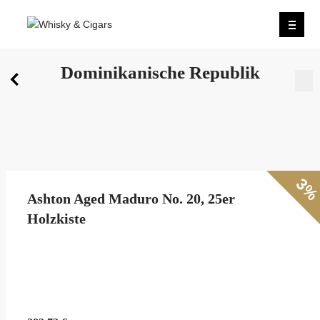
Dominikanische Republik
Wir wurden zum besten Whiskyshop Deutschlands gewäh
Mehr erfahren.
0
Dominikanische Republik
3
Ashton Aged Maduro No. 20, 25er
Holzkiste