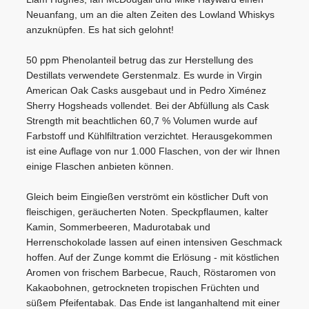
Passion, das erlesene Sortiment unseres Ladens sowie Online-
Limited Edition
Neuanfang, um an die alten Zeiten des Lowland Whiskys
Shops, unsere limitierten Tastings und Events auf dem Laufenden
anzuknüpfen. Es hat sich gelohnt!
Herkunftsland
gehalten werden? Dann melden Sie sich hier für unseren Newsletter
Schottland
an! Es lohnt sich!
50 ppm Phenolanteil betrug das zur Herstellung des
Lowland
Destillats verwendete Gerstenmalz. Es wurde in Virgin
Hersteller
American Oak Casks ausgebaut und in Pedro Ximénez
The Glasgow Distillery Co.
Sherry Hogsheads vollendet. Bei der Abfüllung als Cask
Deanside Road
Strength mit beachtlichen 60,7 % Volumen wurde auf
Glasgow G52 4XB
Farbstoff und Kühlfiltration verzichtet. Herausgekommen
ANMELDEN
Ursprungsland: Schottland
ist eine Auflage von nur 1.000 Flaschen, von der wir Ihnen
einige Flaschen anbieten können.
Zusätze
ohne Farbstoff
Gleich beim Eingießen verströmt ein köstlicher Duft von
Bottling
fleischigen, geräucherten Noten. Speckpflaumen, kalter
1000 Flaschen
Kamin, Sommerbeeren, Madurotabak und
Abfülldetails
Herrenschokolade lassen auf einen intensiven Geschmack
Cask Strength Whisky
hoffen. Auf der Zunge kommt die Erlösung - mit köstlichen
Not Colored
Aromen von frischem Barbecue, Rauch, Röstaromen von
Unchillfiltered
Kakaobohnen, getrockneten tropischen Früchten und
süßem Pfeifentabak. Das Ende ist langanhaltend mit einer