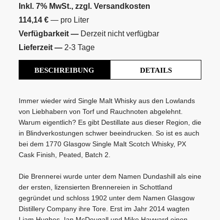
Inkl. 7% MwSt., zzgl.
Versandkosten
114,14 €
— pro Liter
Verfügbarkeit —
Derzeit nicht verfügbar
Lieferzeit —
2-3 Tage
BESCHREIBUNG
DETAILS
Immer wieder wird Single Malt Whisky aus den Lowlands
von Liebhabern von Torf und Rauchnoten abgelehnt.
Warum eigentlich? Es gibt Destillate aus dieser Region, die
Marke
in Blindverkostungen schwer beeindrucken. So ist es auch
1770 Glasgow
bei dem 1770 Glasgow Single Malt Scotch Whisky, PX
Originalabfüllung
Cask Finish, Peated, Batch 2.
Cask
Virgin Oak & PX Cask Finish
zum Newsletter anmelden
Die Brennerei wurde unter dem Namen Dundashill als eine
der ersten, lizensierten Brennereien in Schottland
Typ
Möchten Sie ein für Newsletter-Abonnenten exklusives Monats-
gegründet und schloss 1902 unter dem Namen Glasgow
Single Malt Scotch Whisky
Angebot erhalten und dabei über Neuigkeiten rund um Whisky &
Distillery Company ihre Tore. Erst im Jahr 2014 wagten
Exklusivität
Liam Hughes, Ian McDougall und Mike Hayward einen