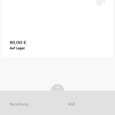
Möchten Sie ein für Newsletter-Abonnenten exklusives
Monats-Angebot erhalten und dabei über Neuigkeiten rund
um Whisky & Passion, das erlesene Sortiment unseres Ladens
sowie Online-Shops, unsere limitierten Tastings und Events
auf dem Laufenden gehalten werden? Dann melden Sie sich
hier für unseren Newsletter an! Es lohnt sich!
89,00 €
Auf Lager
ANMELDEN
Bezahlung
AGB