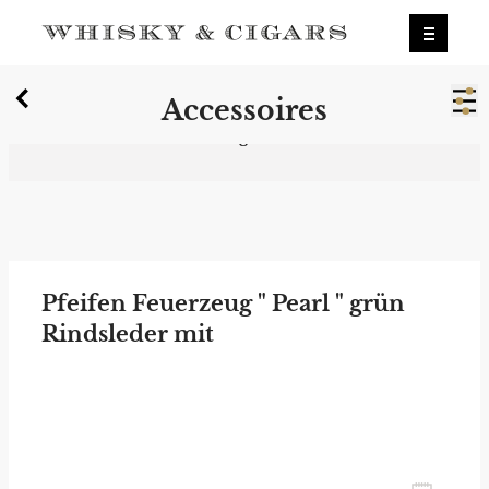
X
Accessoires
Wir wurden zum besten Whiskyshop
Deutschlands gewählt.
Mehr erfahren.
0
Accessoires
Pfeifen Feuerzeug " Pearl " grün
Rindsleder mit
Eidechsenprägung
zum Newsletter anmelden